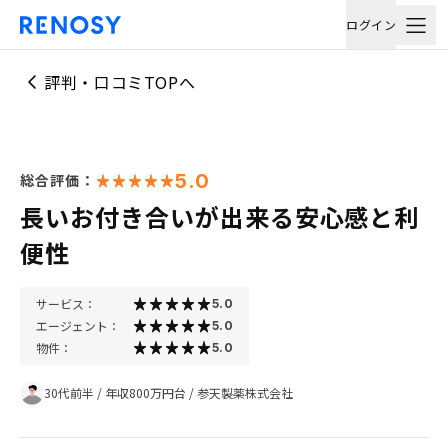
ログイン
評判・口コミTOPへ
5.0
総合評価：
長いお付き合いが出来る安心感と利
便性
サービス：
5.0
エージェント：
5.0
物件：
5.0
30代前半
/
年収800万円台
/
参天製薬株式会社