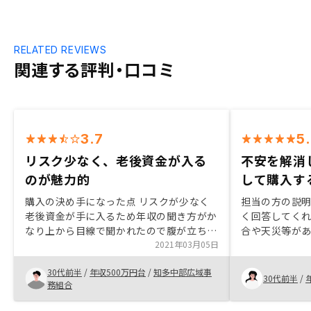
RELATED REVIEWS
関連する評判・口コミ
3.7
5
リスク少なく、老後資金が入る
不安を解消
のが魅力的
して購入す
購入の決め手になった点 リスクが少なく
担当の方の説
老後資金が手に入るため年収の聞き方がか
く回答してく
なり上から目線で聞かれたので腹が立ちま
合や天災等が
した
2021年03月05日
説明を受けて
で、安心して
30代前半
/
年収500万円台
/
知多中部広域事
30代前半
/
務組合