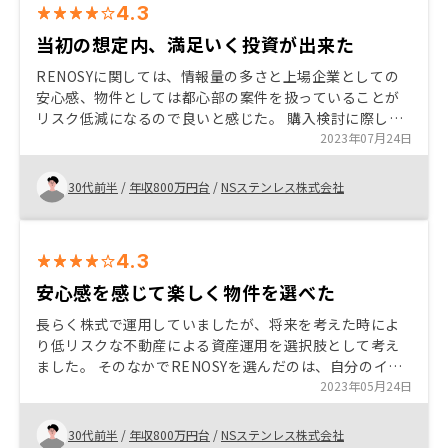
4.3
当初の想定内、満足いく投資が出来た
RENOSYに関しては、情報量の多さと上場企業としての
安心感、物件としては都心部の案件を扱っていることが
リスク低減になるので良いと感じた。 購入検討に際して
は担当者と密なやり取りを得たうえで、自分にとって妥
2023年07月24日
協なく選んで頂きたい。
30代前半
/
年収800万円台
/
NSステンレス株式会社
4.3
安心感を感じて楽しく物件を選べた
長らく株式で運用していましたが、将来を考えた時によ
り低リスクな不動産による資産運用を選択肢として考え
ました。 そのなかでRENOSYを選んだのは、自分のイメ
ージしている不動産投資の形と、該社が販売商品として
2023年05月24日
いる単身向け、都内近郊（ローリスク）で運用出来る形
が極めて近かったから。さらにAIによる物件選別や売却
30代前半
/
年収800万円台
/
NSステンレス株式会社