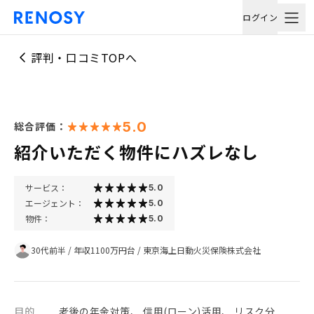
ログイン
評判・口コミTOPへ
5.0
総合評価：
紹介いただく物件にハズレなし
サービス：
5.0
エージェント：
5.0
物件：
5.0
30代前半
/
年収1100万円台
/
東京海上日動火災保険株式会社
目的
老後の年金対策、 信用(ローン)活用、 リスク分