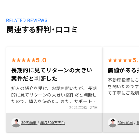
RELATED REVIEWS
関連する評判・口コミ
5.0
5
長期的に見てリターンの大きい
価値がある
案件だと判断した
不動産投資に
を聞いたので
知人の紹介を受け、お話を聞いたが、長期
て丁寧にご説
的に見てリターンの大きい案件だと判断し
だけの価値が
たので、購入を決めた。また、サポートも
資への疑心が
手厚く非常に良いと感じた。
2021年08月27日
いてみるだけ
す。
30代前半
/
年収500万円台
30代前半
/