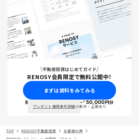
不動産投資はじめてガイド
RENOSY会員限定で無料公開中！
まずは資料をみてみる
※
初回面談で
ポイント
50,000
円分
PayPay
プレゼント適用条件詳細
※条件・上限あり
TOP
RENOSY不動産投資
お客様の声
RENOSY（リノシー）の評判・口コミ