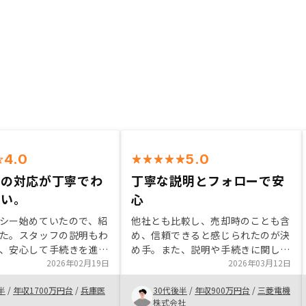
4.0
5.0
フの対応が丁寧でわ
丁寧な説明とフォローで安
すい。
心
シー始めていたので、紹
他社とも比較し、売却時のことも含
た。スタッフの説明もわ
め、信頼できると感じられたのが決
、安心して手続きを進め
め手。また、説明や手続きに関して
金対策と老後の所得に有
2026年02月19日
も丁寧にフォローしてくださり、初
2026年03月12日
今の収入に無理ない範囲
めての方でも不安なく始められる。
半
/
年収1700万円台
/
兵庫医
30代後半
/
年収900万円台
/
三菱電機
きるため、これを検討し
自分のペースで検討できるため、安
株式会社