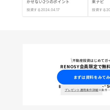
かせない2つのポイント
来ナビ
投資する
投資する
2024.04.17
20
不動産投資はじめてガ
RENOSY会員限定で無
まずは資料をみて
※
初回面談で
ポイント
5
PayPay
プレゼント適用条件詳細
※条件