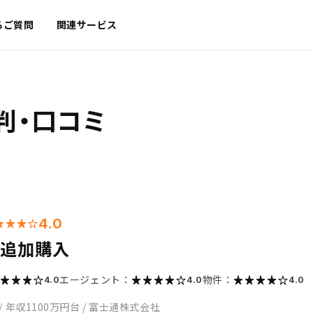
るご質問
関連サービス
判・口コミ
4.0
の追加購入
エージェント：
物件：
4.0
4.0
4.0
/
年収1100万円台
/
富士通株式会社