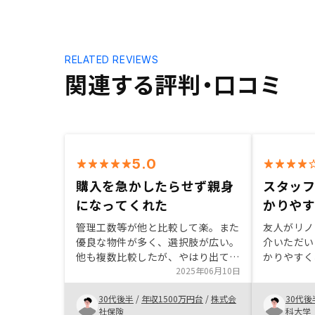
RELATED REVIEWS
関連する評判・口コミ
5.0
購入を急かしたらせず親身
スタッ
になってくれた
かりや
管理工数等が他と比較して楽。また
友人がリノ
優良な物件が多く、選択肢が広い。
介いただい
他も複数比較したが、やはり出てい
かりやすく
る物件の数と、担当者の知識に差が
2025年06月10日
られた。税
あると感じた。 今後も増やすつも
利と考え、
30代後半
/
年収1500万円台
/
株式会
30代後
りでいるが物件の場所がリスク分散
で対策がで
社保険
科大学