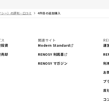
リノシー）の評判・口コミ
4件目の追加購入
ビス
関連サイト
RE
産投資
Modern Standard
運
産売却
RENOSY 利諾喜
RE
RENOSY マガジン
利
お
プ
反
コ