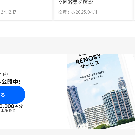
ク回避策を解説
投資する
24.12.17
2025.04.11
イド
料公開中！
みる
0,000
円分
・上限あり