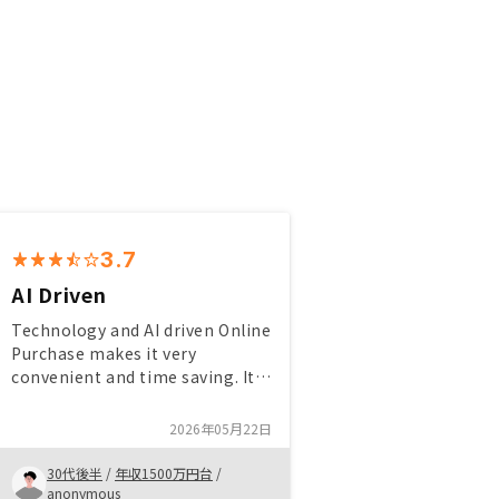
3.7
AI Driven
Technology and AI driven Online
Purchase makes it very
convenient and time saving. It
is useful for any one with busy
schedule.Make it English
2026年05月22日
friendly please. There is no real
estate company who supports
30代後半
/
年収1500万円台
/
english. I want you to create
anonymous