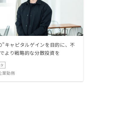
の”キャピタルゲインを目的に、不
でより戦略的な分散投資を
ータ
IT企業勤務