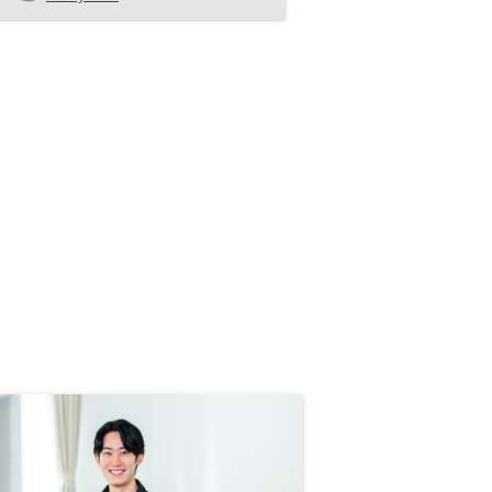
building information plan in
english and also customer care
to support in english. It is very
difficult to discuss about
purchasing back the property ,
Tax Seminarr etc.