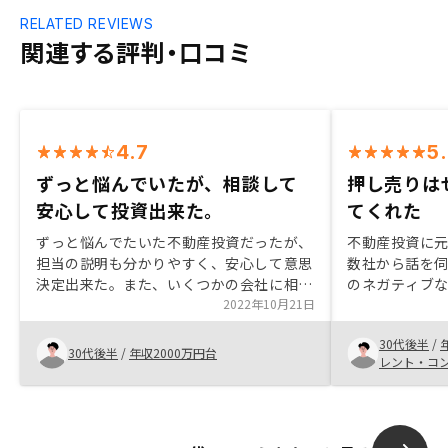
RELATED REVIEWS
関連する評判・口コミ
4.7
5
ずっと悩んでいたが、相談して
押し売りは
安心して投資出来た。
てくれた
ずっと悩んでたいた不動産投資だったが、
不動産投資に
担当の説明も分かりやすく、安心して意思
数社から話を伺っ
決定出来た。また、いくつかの会社に相談
のネガティブ
していたが、ご案内していただける物件の
2022年10月21日
ところを説明
数も多く、かつクオリティも高い点は明ら
た。 また、不
30代後半
/
かであった。 今後、物件を増やすなど、
たものを多く
30代後半
/
年収2000万円台
レント・コ
引き続き検討していきたい。どうしようも
ないが、いい物件がすぐに無くなってしま
う点、常に担当からの連絡に気をつけてい
ないといけなかった。