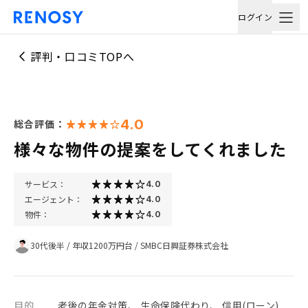
ログイン
評判・口コミTOPへ
4.0
総合評価：
様々な物件の提案をしてくれました
サービス：
4.0
エージェント：
4.0
物件：
4.0
30代後半
/
年収1200万円台
/
SMBC日興証券株式会社
目的
老後の年金対策、 生命保険代わり、 信用(ローン)