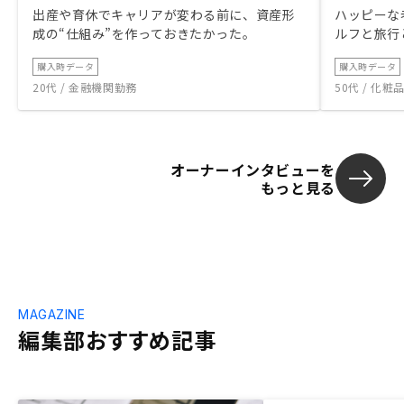
出産や育休でキャリアが変わる前に、資産形
ハッピーな
成の“仕組み”を作っておきたかった。
ルフと旅行
購入時データ
購入時データ
20代 / 金融機関勤務
50代 / 化
オーナーインタビューを
もっと見る
MAGAZINE
編集部おすすめ記事