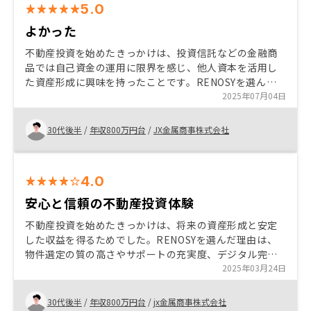
5.0
よかった
不動産投資を始めたきっかけは、投資信託などの金融商
品では自己資金の運用に限界を感じ、他人資本を活用し
た資産形成に興味を持ったことです。RENOSYを選んだ
理由は、担当者の丁寧なリスク説明と管理体制の良さ、
2025年07月04日
そして空室保証などの安心できるプランがあったからで
す。特に、物件選定から購入後の管理まで一括して任せ
30代後半
/
年収800万円台
/
JX金属商事株式会社
られる点は、忙しい方にとって大きな魅力です。これか
ら不動産投資を検討される方には、RENOSYのような信
頼できるパートナーと共に、リスクとリターンをしっか
4.0
りと理解した上で進めることをおすすめします
安心と信頼の不動産投資体験
不動産投資を始めたきっかけは、将来の資産形成と安定
した収益を得るためでした。RENOSYを選んだ理由は、
物件選定の質の高さやサポートの充実度、デジタル完結
型の手続きが魅力的だったからです。初心者でも安心し
2025年03月24日
て始められる点が特におすすめです。かさ 友人紹介の押
し売りが気になる
30代後半
/
年収800万円台
/
jx金属商事株式会社