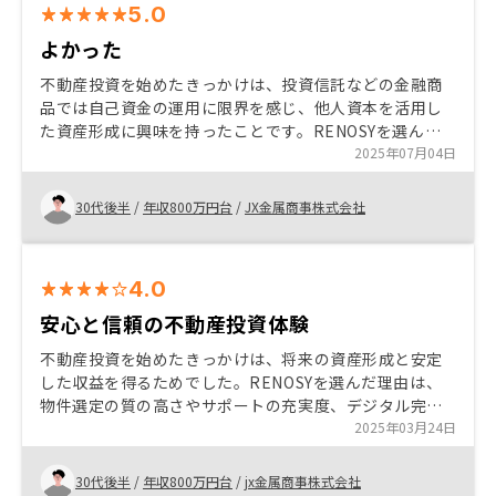
5.0
よかった
不動産投資を始めたきっかけは、投資信託などの金融商
品では自己資金の運用に限界を感じ、他人資本を活用し
た資産形成に興味を持ったことです。RENOSYを選んだ
理由は、担当者の丁寧なリスク説明と管理体制の良さ、
2025年07月04日
そして空室保証などの安心できるプランがあったからで
す。特に、物件選定から購入後の管理まで一括して任せ
30代後半
/
年収800万円台
/
JX金属商事株式会社
られる点は、忙しい方にとって大きな魅力です。これか
ら不動産投資を検討される方には、RENOSYのような信
頼できるパートナーと共に、リスクとリターンをしっか
4.0
りと理解した上で進めることをおすすめします
安心と信頼の不動産投資体験
不動産投資を始めたきっかけは、将来の資産形成と安定
した収益を得るためでした。RENOSYを選んだ理由は、
物件選定の質の高さやサポートの充実度、デジタル完結
型の手続きが魅力的だったからです。初心者でも安心し
2025年03月24日
て始められる点が特におすすめです。かさ 友人紹介の押
し売りが気になる
30代後半
/
年収800万円台
/
jx金属商事株式会社