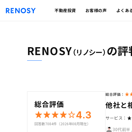
不動産投資
お客様の声
よくあ
RENOSY
の評
（リノシー）
総合評価：
総合評価
他社と
4.3
サービス：
回答数7084件（2026年08月現在）
30代前半