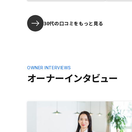
入れ価格の
グ後も当然
れもあまり
方だったの
30代の口コミをもっと見る
しれません
なり兼ねな
う立場にな
ら良かった
う対応頂き
引できまし
OWNER INTERVIEWS
オーナーインタビュー