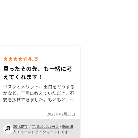
4.3
買ったその先、も一緒に考
えてくれます！
リスクとメリット、出口をどうする
かなど、丁寧に教えていただき、不
安を払拭できました。もともと、買
えば終わりであとは置いておけば老
後の足しになるかな、くらいに思っ
2023年02月16日
ていましたが、収入に合わせ、より
効率的に運用するにはどうしたら良
30代前半
/
年収1000万円台
/
医療法
いかを教えていただいたことも為に
人チャイルドライクマインドくまさ
んこどもクリニック