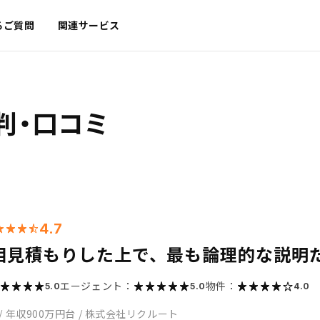
るご質問
関連サービス
判・口コミ
4.7
相見積もりした上で、最も論理的な説明
エージェント：
物件：
5.0
5.0
4.0
/
年収900万円台
/
株式会社リクルート