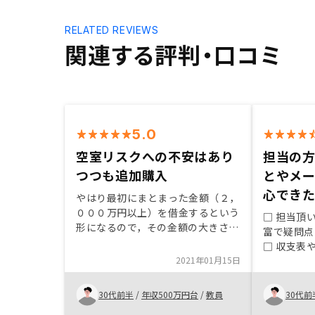
RELATED REVIEWS
関連する評判・口コミ
5.0
空室リスクへの不安はあり
担当の
つつも追加購入
とやメ
心でき
やはり最初にまとまった金額（２，
０００万円以上）を借金するという
□ 担当頂
形になるので，その金額の大きさに
富で疑問点
驚いた。また，リスクの一つである
□ 収支表
空室になったらという不安があっ
2021年01月15日
瞭で隠れた
た。確定申告を行う。
等もほぼ想
た。 □ 
30代前半
/
年収500万円台
/
教員
30代前
信早く安心