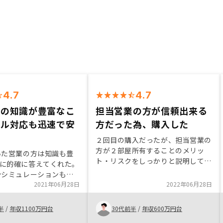
4.7
4.7
方の知識が豊富なこ
担当営業の方が信頼出来る
ール対応も迅速で安
方だった為、購入した
た
２回目の購入だったが、担当営業の
方が２部屋所有することのメリッ
いた営業の方は知識も豊
ト・リスクをしっかりと説明してく
に的確に答えてくれた。
れた為、またリスクが自分自身の許
やシミュレーションも明
容範囲内であった為、購入した。契
値段などもなく、諸経費
2021年06月28日
2022年06月28日
約時の手続きもしっかりとサポート
定された通りのものだっ
してくれた。担当営業の方が非常に
メールでのやり取りも、返
半
/
年収1100万円台
30代前半
/
年収600万円台
信頼出来る方だったので、満足して
できた。物件の中でも仕