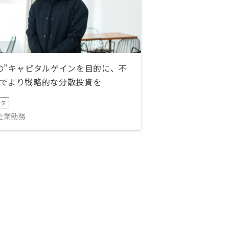
の”キャピタルゲインを目的に、不
でより戦略的な分散投資を
ータ
IT企業勤務