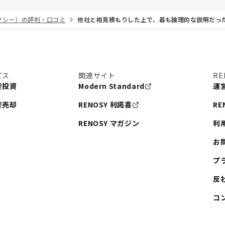
リノシー）の評判・口コミ
他社と相見積もりした上で、最も論理的な説明だっ
ビス
関連サイト
RE
産投資
Modern Standard
運
産売却
RENOSY 利諾喜
RE
RENOSY マガジン
利
お
プ
反
コ