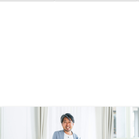
いる。
良し悪しやスクリーニン
優劣はあるはずだが、ど
変わりませんという言い
は、一義的にはそうかも
が少し信頼を失う瞬間に
いと感じた。最初から買
って一緒に考えて頂けた
なと。最終的にはそうい
ましたので気持ちよく取
た。