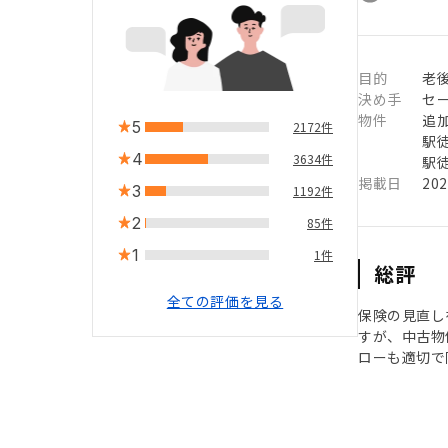
目的
老
決め手
セ
物件
追
5
2172件
駅徒
4
3634件
駅徒
掲載日
20
3
1192件
2
85件
1
1件
総評
全ての評価を見る
保険の見直し
すが、中古物
ローも適切で