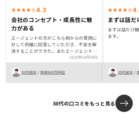
4.3
4
会社のコンセプト・成長性に魅
まずは話だけ
力がある
まずは話だけ
ます。
エージェントの方がこちら側からの質問に
対して的確に回答していただき、不安を解
消することができた。またエージェントの
方も物件を購入、運用しており、その実体
2020年10月08日
験を通じたお話が非常に参考になった。
また他社の話も聞いていたが、物件の収益
30代前半
/
年収600万円台
30代前半
/
性に大きな違いはなかったので、RENOSY
の企業のコンセプト、成長性に魅力を感
じ、RENOSYと契約するに至った。購入物
件のアプリへの反映をもう少し早くできる
30代の口コミをもっと見る
と良い。