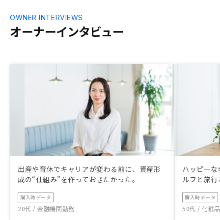
OWNER INTERVIEWS
オーナーインタビュー
出産や育休でキャリアが変わる前に、資産形
ハッピーな
成の“仕組み”を作っておきたかった。
ルフと旅行
購入時データ
購入時データ
20代 / 金融機関勤務
50代 / 化