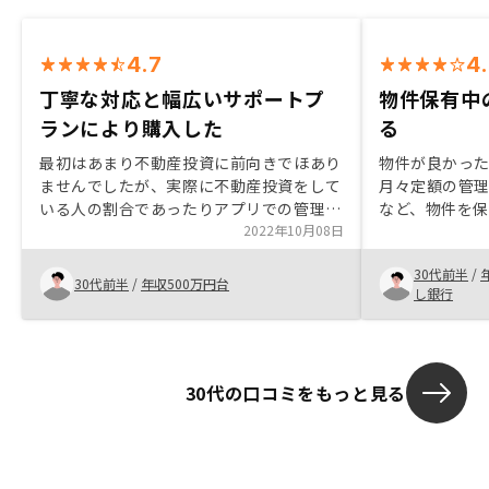
4.7
4
丁寧な対応と幅広いサポートプ
物件保有中
ランにより購入した
る
最初はあまり不動産投資に前向きでほあり
物件が良かった
ませんでしたが、実際に不動産投資をして
月々定額の管
いる人の割合であったりアプリでの管理が
など、物件を
可能である点、不動産投資そのものに抱い
2022年10月08日
厚いのも非常
ていた漠然とした不安(人口の減少による
仲介手数料が
30代前半
/
マンション需要の低下等)に対し明確なデ
がること、物
30代前半
/
年収500万円台
し銀行
ータに基づく今後の都市部の人口推移等を
ィーなのも良
示して頂くことである程度の不安が解消さ
れたため、購入に踏み切った。
30代の口コミをもっと見る