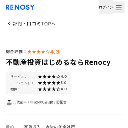
ログイン
評判・口コミTOPへ
4.3
総合評価：
不動産投資はじめるならRenocy
サービス：
4.0
エージェント：
5.0
物件：
4.0
30代前半
/
年収600万円台
/
防衛省
目的
家賃収入、 老後の年金対策