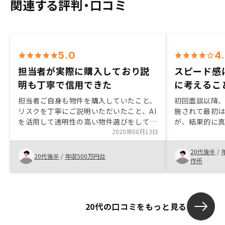
関連する評判・口コミ
5.0
4
担当者が実際に購入しており説
スピード感
明も丁寧で信用できた
に考えるこ
担当者ご自身も物件を購入していたこと、
初回面談以降
リスクを丁寧にご説明いただいたこと、AI
施されて最初
を活用して透明性の高い物件選びをしてい
が、結果的に
たことが決め手となり、担当者の方を信用
2020年08月13日
た。 私の場合
して購入しました。他社と比較せずに購入
からないとい
20代後半
/
したので、そこが分かればより良さを実感
たが、メリッ
20代後半
/
年収500万円台
作所
できると思います。
ていただき、
て購入しまし
20代の口コミをもっと見る