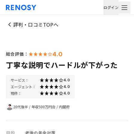
ログイン
評判・口コミTOPへ
4.0
総合評価：
丁寧な説明でハードルが下がった
サービス：
4.0
エージェント：
4.0
物件：
4.0
20代後半
/
年収500万円台
/
内閣府
目的
老後の年金対策