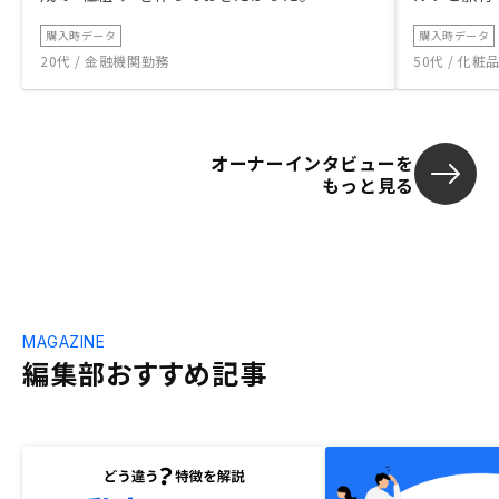
購入時データ
購入時データ
20代 / 金融機関勤務
50代 / 化
オーナーインタビューを
もっと見る
MAGAZINE
編集部おすすめ記事