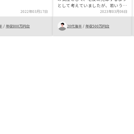
複数いたので、話を聞い
として考えていましたが、若いうち
ようと思いました。複数
2022年03月17日
から複数の物件を運用していれば、
2023年03月06日
、他社も同時に聞いてお
老後の定年退職後などに家賃収入だ
、タイミング的にいいご
けで仕事の収入並みの家賃を得られ
半
/
年収800万円台
20代後半
/
年収500万円台
できた
るので、それだけでもやる価値があ
ると思います。 さらに1万円〜2万
円/月ほどのもの支出で運用できる
ので、思ったよりも負担にならずに
運用できます。