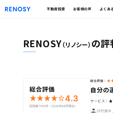
不動産投資
お客様の声
よくあ
RENOSY
の評
（リノシー）
総合評価：
総合評価
自分の
4.3
サービス：
回答数7090件（2026年08月現在）
20代後半