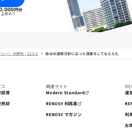
0,000
円分
・上限あり
リノシー）の評判・口コミ
自分の運用方針に沿った提案をしてもらえた
ビス
関連サイト
RE
産投資
Modern Standard
運
産売却
RENOSY 利諾喜
RE
RENOSY マガジン
利
お