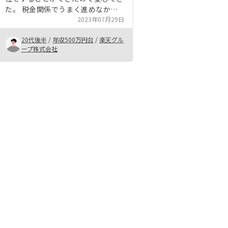
た。 税金関係でうまく進めなかっ
た時も、一つ一つ順序立てて何が必
2023年07月29日
要かを教えてくれた。 提案頂いた
20代後半
/
年収500万円台
/
楽天グル
不動産投資他社に比べて、立地条件
ープ株式会社
や利率などの条件面がよかった。