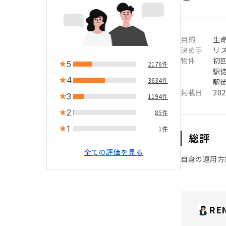
目的
生
決め手
リ
物件
初
5
2176件
駅徒
4
3634件
駅徒
掲載日
20
3
1194件
2
85件
1
1件
総評
全ての評価を見る
自身の運用方
RE