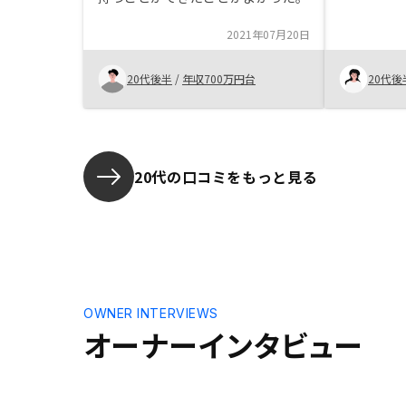
いる友人も
てやってみ
2021年07月20日
回話を聞き
りましたが
20代後半
/
年収700万円台
20代後
提案を頂戴
20代の口コミをもっと見る
OWNER INTERVIEWS
オーナーインタビュー