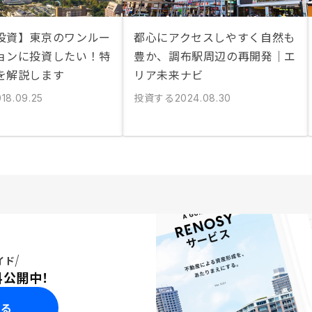
投資】東京のワンルー
都心にアクセスしやすく自然も
ョンに投資したい！特
豊か、調布駅周辺の再開発｜エ
を解説します
リア未来ナビ
投資する
018.09.25
2024.08.30
イド
料公開中！
みる