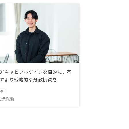
の”キャピタルゲインを目的に、不
でより戦略的な分散投資を
ータ
IT企業勤務