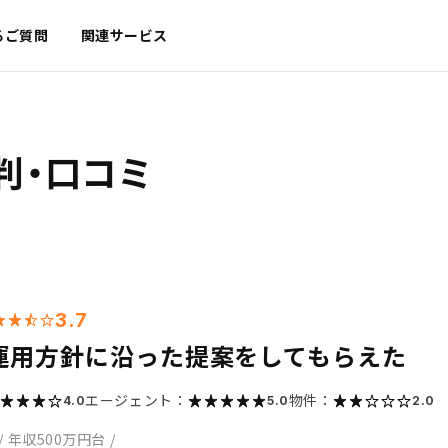
るご質問
関連サービス
判・口コミ
3.7
運用方針に沿った提案をしてもらえた
エージェント：
物件：
4.0
5.0
2.0
/
年収500万円台
/