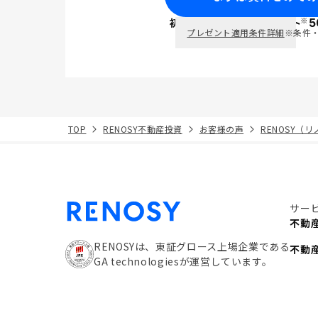
※
初回面談で
ポイント
5
PayPay
プレゼント適用条件詳細
※条件
TOP
RENOSY不動産投資
お客様の声
RENOSY（
サー
不動
RENOSYは、東証グロース上場企業である
不動
GA technologiesが運営しています。