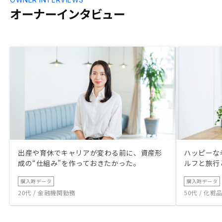
オーナーインタビュー
出産や育休でキャリアが変わる前に、資産形
ハッピーな
成の“仕組み”を作っておきたかった。
ルフと旅行
購入時データ
購入時データ
20代 / 金融機関勤務
50代 / 化