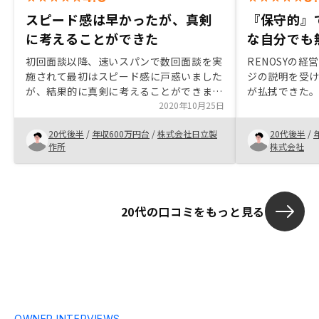
スピード感は早かったが、真剣
『保守的』
に考えることができた
な自分でも
初回面談以降、速いスパンで数回面談を実
RENOSYの
施されて最初はスピード感に戸惑いました
ジの説明を受
が、結果的に真剣に考えることができまし
が払拭できた
た。 私の場合は初めての不動産投資でわ
2020年10月25日
あり、他社の
からないということが大きな不安要素でし
明らかである
20代後半
/
年収600万円台
/
株式会社日立製
20代後半
/
たが、メリットやリスクの説明を丁寧にし
る某積立を解約
作所
株式会社
ていただき、これなら許容できると判断し
る予定。
て購入しました。
20代の口コミをもっと見る
OWNER INTERVIEWS