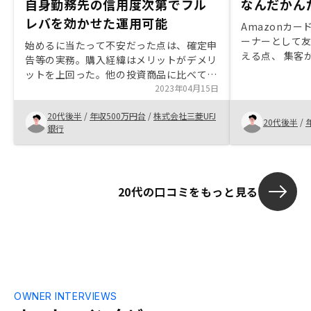
自身勤務先の信用度次第でフル
なんだかん
レバを効かせた運用可能
Amazonカ
ーナーとして
始めるに当たって不安だった点は、確定申
える点、 集客
告等の実務。購入経緯はメリットがデメリ
件費が10万程
ットを上回った。他の投資商品に比べて良
動産投資のリ
い点は、インフレに強い。契約までの手続
2023年04月15日
これらに関し
きで良かった点は復習が何度もあった。営
ルが垣間見え
20代後半
/
年収500万円台
/
株式会社三菱UFJ
業担当が親身になってくれた。特になかっ
20代後半
/
銀行
た
20代の口コミをもっと見る
OWNER INTERVIEWS