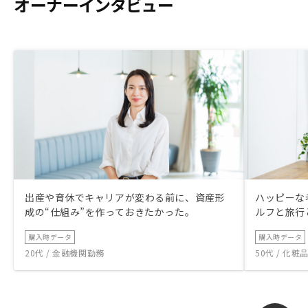
オーナーインタビュー
出産や育休でキャリアが変わる前に、資産形
ハッピーな
成の“仕組み”を作っておきたかった。
ルフと旅行
購入時データ
購入時データ
20代 / 金融機関勤務
50代 / 化