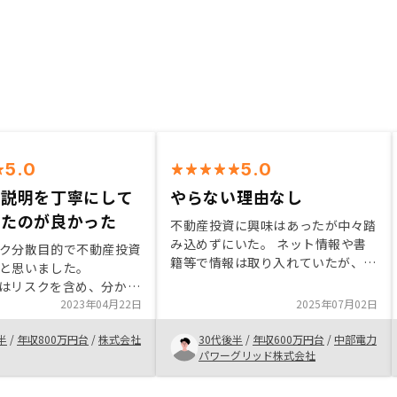
5.0
5.0
の説明を丁寧にして
やらない理由なし
けたのが良かった
不動産投資に興味はあったが中々踏
み込めずにいた。 ネット情報や書
ク分散目的で不動産投資
籍等で情報は取り入れていたが、正
と思いました。
直素人には難易度が高い印象を受け
Yではリスクを含め、分かり
た。 しかし、担当者と会話してい
をしてくださり、目的に
2023年04月22日
2025年07月02日
く中で不安が払拭でき、信用に値す
件を紹介してくださった
ると判断したため購入する意思を固
半
/
年収800万円台
/
株式会社
30代後半
/
年収600万円台
/
中部電力
に至りました。 どんな
めた。
パワーグリッド株式会社
切に回答していただいて
できました。