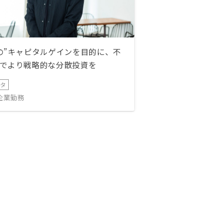
の”キャピタルゲインを目的に、不
でより戦略的な分散投資を
ータ
IT企業勤務