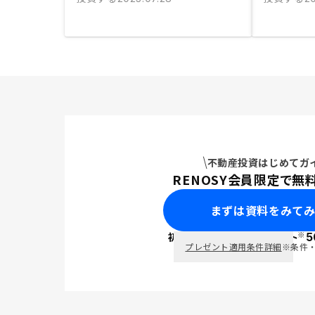
不動産投資はじめてガ
RENOSY会員限定で無
まずは資料をみて
※
初回面談で
ポイント
5
PayPay
プレゼント適用条件詳細
※条件