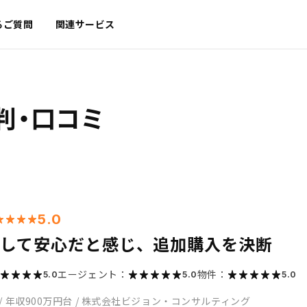
るご質問
関連サービス
判・口コミ
5.0
用して安心だと感じ、追加購入を決断
エージェント：
物件：
5.0
5.0
5.0
/
年収900万円台
/
株式会社ビジョン・コンサルティング