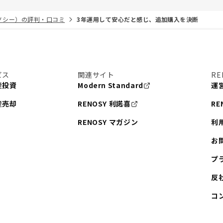
リノシー）の評判・口コミ
3年運用して安心だと感じ、追加購入を決断
ビス
関連サイト
RE
産投資
Modern Standard
運
産売却
RENOSY 利諾喜
RE
RENOSY マガジン
利
お
プ
反
コ