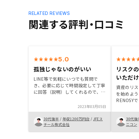
RELATED REVIEWS
関連する評判・口コミ
5.0
孤独じゃないのがいい
リスク
いただ
LINE等で気軽にいつでも質問で
き、必要に応じて時間設定して丁寧
資産のリス
に回答（説明）してくれるので、心
を始めよう
配なことや不明点等を解消しやす
RENOS
い。最終的には自己責任ですが、手
2023年03月05日
やすい説明
練れの相談相手がいていい環境だと
合わせた物
思います。
30代後半
/
年収1200万円台
/
JFEス
30代後
ので、購入
チール株式会社
ニコン
質問にも適
とても安心