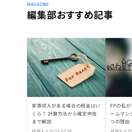
MAGAZINE
編集部おすすめ記事
家賃収入がある場合の税金はい
FPの私
くら？ 計算方法から確定申告
ームマン
まで解説
つの理由
投資する
投資する
2023.07.28
2