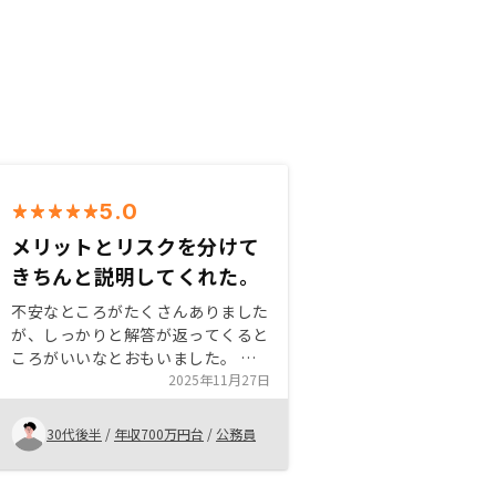
5.0
メリットとリスクを分けて
きちんと説明してくれた。
不安なところがたくさんありました
が、しっかりと解答が返ってくると
ころがいいなとおもいました。 実
際にまだ月日が経っていないので、
2025年11月27日
なんとも言えませんが、リスクなど
を考慮して、面白さが勝ったので購
30代後半
/
年収700万円台
/
公務員
入を決めました。