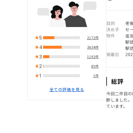
目的
老
決め手
セ
物件
追
5
2172件
駅徒
4
3634件
駅徒
掲載日
20
3
1192件
2
85件
1
1件
総評
全ての評価を見る
今回二件目の
断しました。
ています。