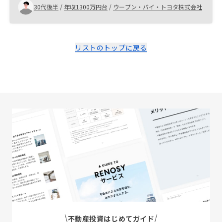
な書類のやり取りが必要になるが、特に個人情報を扱う
30代後半
/
年収1300万円台
/
ウーブン・バイ・トヨタ株式会社
際にはその情報が必要となる理由をより丁寧に説明した
方が、顧客の安心感につながると感じた
リストのトップに戻る
不動産投資はじめてガイド