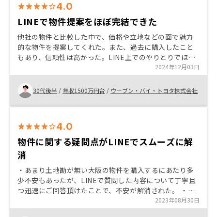
4.0
LINEで物件提案をほぼ完結できた
他社の物件と比較した中で、価格や立地などの面で魅力
的な物件を提案してくれた。また、過去に購入したこと
もあり、信頼性は高かった。LINE上でのやりとりでほと
んどのコミュニケーションが完結したのは助かった。
2024年12月03日
30代後半
/
年収1500万円台
/
ウーブン・バイ・トヨタ株式会社
4.0
物件に関する疑問点がLINEでスムーズに解
消
・あまり土地勘が無い大阪の物件を購入するにあたり多
少不安もあったが、LINEで質問した内容について丁寧且
つ迅速にご回答頂けたことで、不安が解消された。 ・既
に複数物件を所有している顧客向けのキャンペーンの効
2023年08月30日
果が大きく、購入の決め手になった 引き渡しまでに様々