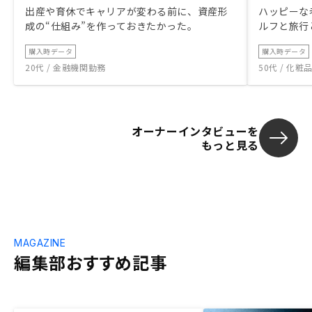
出産や育休でキャリアが変わる前に、資産形
ハッピーな
成の“仕組み”を作っておきたかった。
ルフと旅行
購入時データ
購入時データ
20代 / 金融機関勤務
50代 / 化
オーナーインタビューを
もっと見る
MAGAZINE
編集部おすすめ記事