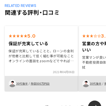
RELATED REVIEWS
関連する評判・口コミ
5.0
3
保証が充実している
営業の方や
いい
保証が充実していることと、ローンの金利
が他者と比較して低く組む事が可能なこと
営業マンが良い
オンラインの面談をzoomなどでやればい
不動産投資自
いと思う
拭
2021年04月06日
30代後半
/
年収800万円台
30代後半
/