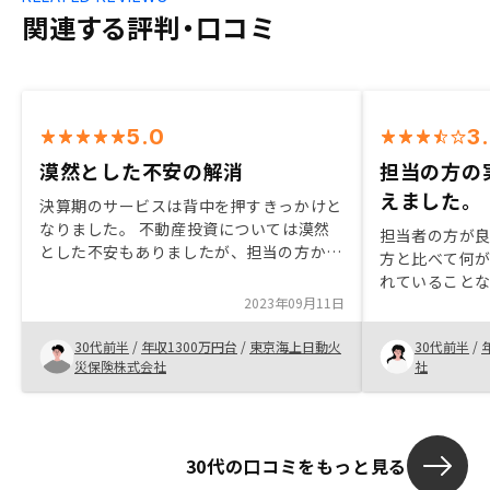
関連する評判・口コミ
5.0
3
漠然とした不安の解消
担当の方の
えました。
決算期のサービスは背中を押すきっかけと
なりました。 不動産投資については漠然
担当者の方が良
とした不安もありましたが、担当の方から
方と比べて何
大変丁寧でわかりやすい説明があり解消で
れていることな
きたので、他人にも薦めたいと思っていま
2023年09月11日
た、自分も不
す。
良かったのか
30代前半
/
年収1300万円台
/
東京海上日動火
30代前半
/
体験を教えて
災保険株式会社
社
動産投資をす
30代の口コミをもっと見る