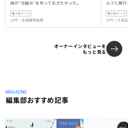
成の“仕組み”を作っておきたかった。
ルフと旅行
購入時データ
購入時データ
20代 / 金融機関勤務
50代 / 化
オーナーインタビューを
もっと見る
MAGAZINE
編集部おすすめ記事