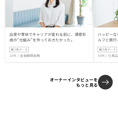
出産や育休でキャリアが変わる前に、資産形
ハッピーな
成の“仕組み”を作っておきたかった。
ルフと旅行
購入時データ
購入時データ
20代 / 金融機関勤務
50代 / 化
オーナーインタビューを
もっと見る