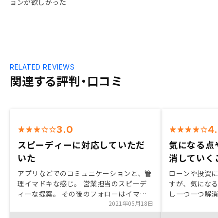
ョンが欲しかった
RELATED REVIEWS
関連する評判・口コミ
3.0
4
スピーディーに対応していただ
気になる点
いた
消していく
アプリなどでのコミュニケーションと、管
ローンや投資
理イマドキな感じ。 営業担当のスピーデ
すが、気にな
ィーな提案。 その後のフォローはイマイ
し一つ一つ解
チ。Amazonギフト券のあげるあげる詐
2021年05月18日
す。
欺。こちらから催促ないと、渡す気ないで