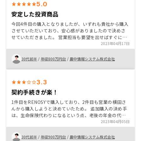
5.0
安定した投資商品
今回4件目の購入となりましたが、いずれも貴社から購入
させていただいており、安心感がありましたので決めさ
せていただきました。 営業担当も要望を出せばすぐに物
件を提案してくださり、かなりのわがままにも対応いた
2023年04月17日
だいている印象です。また、提携銀行も多く、よりよい
条件でも借入も提案してくださるので、その点も非常に
30代前半
/
年収800万円台
/
農中情報システム株式会社
魅力的に感じているところです。 たとえばアプリで口座
と連動させてキャッシュフローの金利等も最新化できれ
ば、より管理がしやすく確定申告も楽になるのかなと思
3.3
ってます。
契約手続きが楽！
1件目をRENOSYで購入しており、2件目も営業の横田さ
んから購入しようと決めていたため。 追加購入の決め手
は、生命保険代わりになるという点、老後の年金の代わ
りになる点。 1件目購入時と比較すると、圧倒的に手続き
2023年04月05日
が楽だった点はとても評価が高いと思う。 集金代行・管
理手数料が1000円強だった点が他社と比較して良い点だ
30代前半
/
年収900万円台
/
農中情報システム株式会社