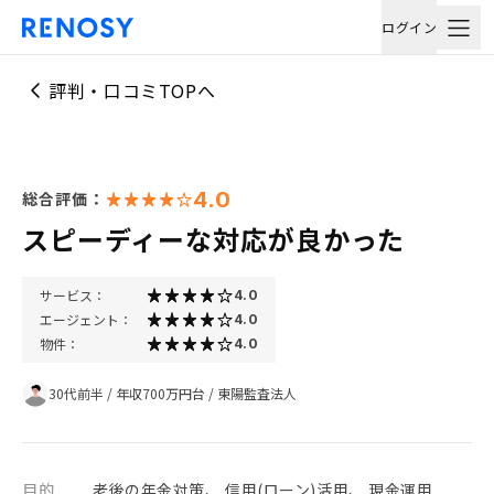
ログイン
評判・口コミTOPへ
4.0
総合評価：
スピーディーな対応が良かった
サービス：
4.0
エージェント：
4.0
物件：
4.0
30代前半
/
年収700万円台
/
東陽監査法人
目的
老後の年金対策、 信用(ローン)活用、 現金運用