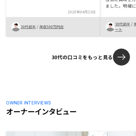
ました。明確
2020年04月23日
たというより
いうスタート
30代前半
/
トやこれまで
30代前半
/
年収500万円台
ート
した。結果的
大きな投資だ
入の判断に至
までの煩雑な
30代の口コミをもっと見る
対応いただけ
限にすること
います。
OWNER INTERVIEWS
オーナーインタビュー