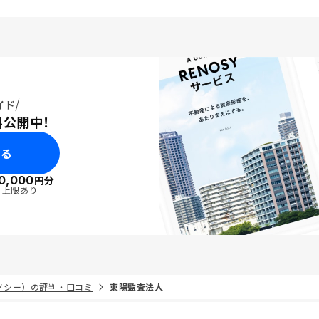
イド
料公開中！
みる
0,000
円分
・上限あり
リノシー）の評判・口コミ
東陽監査法人