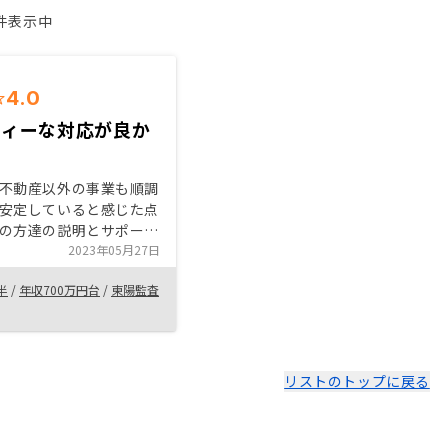
1件表示中
4.0
ディーな対応が良か
不動産以外の事業も順調
安定していると感じた点
の方達の説明とサポート
った点が購入を決めた理
2023年05月27日
年代でマイホーム購入を
半
/
年収700万円台
/
東陽監査
ない人かつ管理の手間を
たくない人にはとてもお
ると感じましたので、そ
出来ればと思います。
要な書類等の対応状況が
リストのトップに戻る
かるステータス画面とか
らに安心するかと思いま