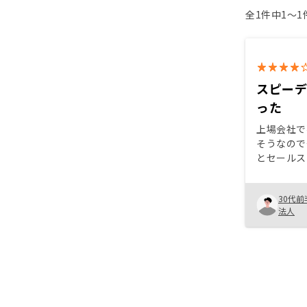
全1件中1〜
スピー
った
上場会社で
そうなので
とセールス
体制が良か
由です。同
30代前
検討してい
法人
あまりかけ
すすめでき
のうち紹介
購入者に必
こちらもわ
があるとさ
す。