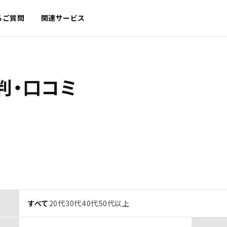
るご質問
関連サービス
判・口コミ
すべて
20代
30代
40代
50代以上