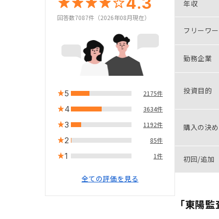
4.3
年収
回答数7087件（2026年08月現在）
フリーワー
勤務企業
投資目的
5
2175件
4
3634件
3
1192件
購入の決め
2
85件
1
1件
初回/追加
全ての評価を見る
「東陽監