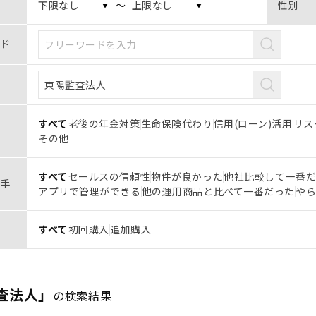
〜
性別
ド
すべて
老後の年金対策
生命保険代わり
信用(ローン)活用
リス
その他
すべて
セールスの信頼性
物件が良かった
他社比較して一番
手
アプリで管理ができる
他の運用商品と比べて一番だった
や
すべて
初回購入
追加購入
査法人」
の検索結果