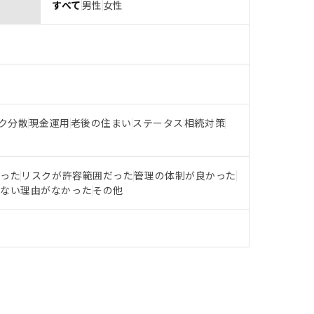
すべて
男性
女性
ク分散
現金運用
老後の住まい
ステータス
相続対策
だった
リスクが許容範囲だった
管理の体制が良かった
らない理由がなかった
その他