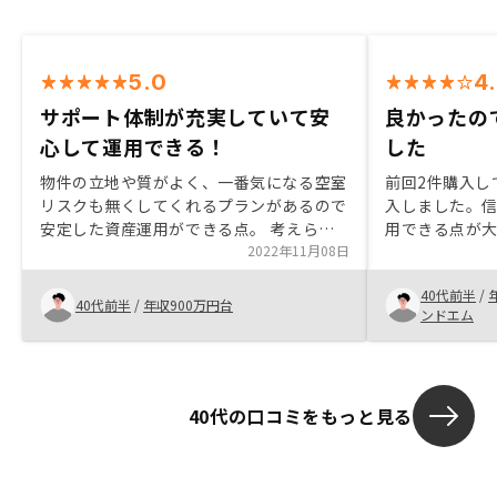
5.0
4
サポート体制が充実していて安
良かったの
心して運用できる！
した
物件の立地や質がよく、一番気になる空室
前回2件購入し
リスクも無くしてくれるプランがあるので
入しました。
安定した資産運用ができる点。 考えられ
用できる点が
るリスクについてしっかり答えてくれた
2022年11月08日
件探して購入
点。 契約までがあまり負担がなくスムー
でやるのが良
40代前半
/
ズに契約できた点。 アプリがデザインも
が無いため簡
40代前半
/
年収900万円台
ンドエム
よくわかりやすく、資産管理や確定申告の
を全て代わり
サポートもある電話。
がたいです。
は無いですが
の方がリスク
40代の口コミをもっと見る
ストみたいな
きると〇