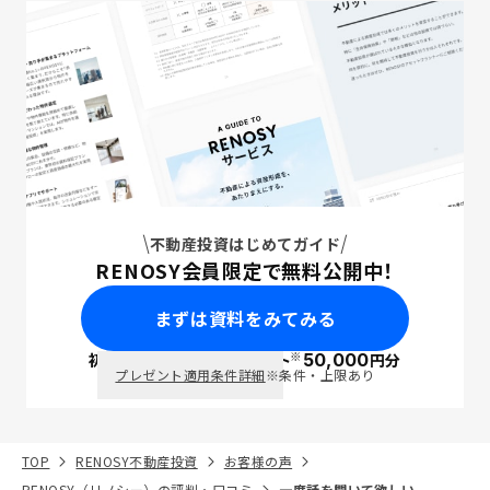
不動産投資はじめてガイド
RENOSY会員限定で無料公開中！
まずは資料をみてみる
※
初回面談で
ポイント
50,000
円分
PayPay
プレゼント適用条件詳細
※条件・上限あり
TOP
RENOSY不動産投資
お客様の声
RENOSY（リノシー）の評判・口コミ
一度話を聞いて欲しい