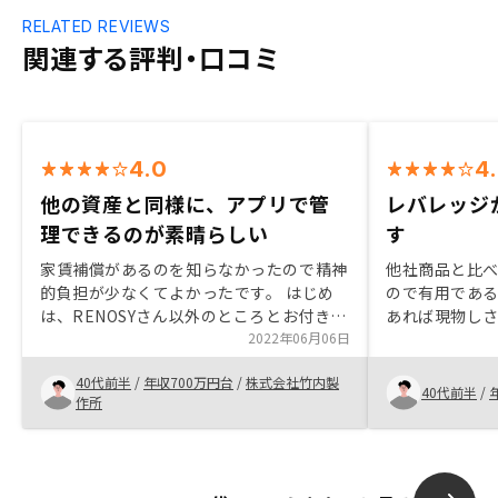
RELATED REVIEWS
関連する評判・口コミ
4.0
4
他の資産と同様に、アプリで管
レバレッジ
理できるのが素晴らしい
す
家賃補償があるのを知らなかったので精神
他社商品と比
的負担が少なくてよかったです。 はじめ
ので有用であ
は、RENOSYさん以外のところとお付き合
あれば現物し
いがあったのですが、担当者の切り返しの
2022年06月06日
になる。イン
良い対応、また、こちらの要求を汲んで手
保持に寄与する
40代前半
/
年収700万円台
/
株式会社竹内製
続きや、紹介をしていただき、すぐに決め
いかもと感じた
40代前半
/
作所
させていただきました。 人はよりけりだ
でもリミット
とは思いますが、１回目の面談で、物件紹
くはない。物
介があっても良いかなと思います。
さい