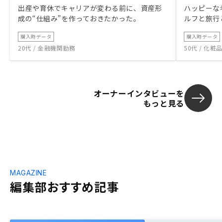
出産や育休でキャリアが変わる前に、資産形
ハッピーな
成の“仕組み”を作っておきたかった。
ルフと旅行
購入時データ
購入時データ
20代 / 金融機関勤務
50代 / 化
オーナーインタビューを
もっと見る
MAGAZINE
編集部おすすめ記事