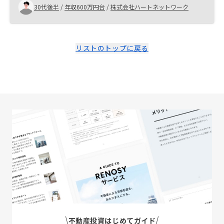
うございました。 不動産投資は中々家族の理解が得られ
30代後半
/
年収600万円台
/
株式会社ハートネットワーク
ず、そこに時間を要しました。担当者の方と直接話して
もらえれば理解も出来るのですがそこに行き着くまでが
大変なので信用性の上がるものとしてチラシや採用数、
国の指標みたいなものに絡めた資料や広告があると少し
リストのトップに戻る
でもとっつき易くなるような気がします！
不動産投資はじめてガイド