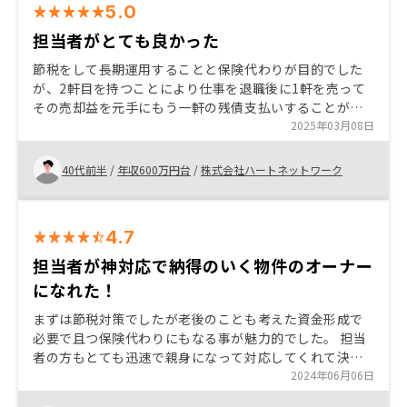
5.0
担当者がとても良かった
節税をして長期運用することと保険代わりが目的でした
が、2軒目を持つことにより仕事を退職後に1軒を売って
その売却益を元手にもう一軒の残債支払いすることが出
来れば更に資産形成がしやすいと思いました。これから
2025年03月08日
資産価値がどうなるかは不安が少しあるもののシミュレ
ーションがしっかりされていたことと担当者が信頼でき
40代前半
/
年収600万円台
/
株式会社ハートネットワーク
る方だったので購入に至りました。
4.7
担当者が神対応で納得のいく物件のオーナー
になれた！
まずは節税対策でしたが老後のことも考えた資金形成で
必要で且つ保険代わりにもなる事が魅力的でした。 担当
者の方もとても迅速で親身になって対応してくれて決断
までに時間を要してしまう状況でしたが 粘り強くご対応
2024年06月06日
いただいたおかげで購入する事が出来ました。ありがと