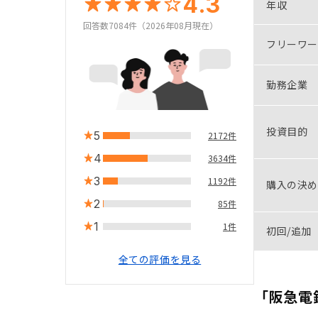
4.3
年収
回答数7084件（2026年08月現在）
フリーワー
勤務企業
投資目的
5
2172件
4
3634件
3
1192件
購入の決め
2
85件
1
1件
初回/追加
全ての評価を見る
「阪急電