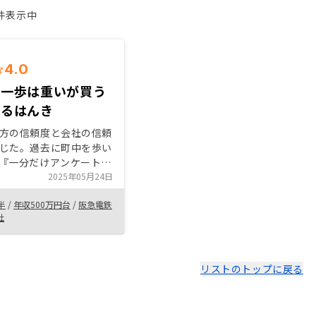
1件表示中
4.0
の一歩は重いが買う
なるはんき
方の信頼度と会社の信頼
じた。過去に町中を歩い
『一分だけアンケート良
』とか聞かれた後、20
2025年05月24日
れ、更に電話でのセール
半
/
年収500万円台
/
阪急電鉄
不動産投資は詐欺ではと
社
が、リノシーはしっかり
と押し売りのようなこと
少し怪
しまうので、できれば国
リストのトップに戻る
の方がありがたい。