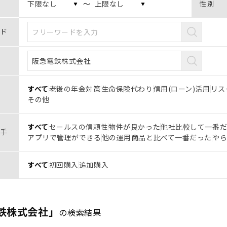
〜
性別
ド
すべて
老後の年金対策
生命保険代わり
信用(ローン)活用
リス
その他
すべて
セールスの信頼性
物件が良かった
他社比較して一番
手
アプリで管理ができる
他の運用商品と比べて一番だった
や
すべて
初回購入
追加購入
鉄株式会社」
の検索結果