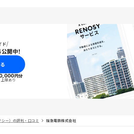
イド
料公開中！
みる
0,000
円分
・上限あり
リノシー）の評判・口コミ
阪急電鉄株式会社