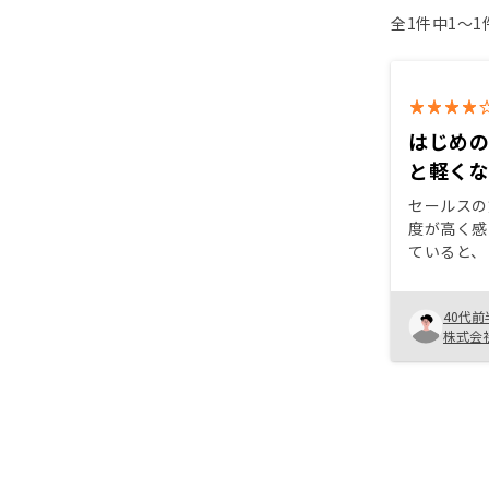
全1件中1〜
はじめ
と軽く
セールスの
度が高く感
ていると、
いですか？
分ほど話さ
40代前
スが酷くて
株式会
思っていた
とした解説
はなかった。 海外の銀行は
しく感じで
内の銀行