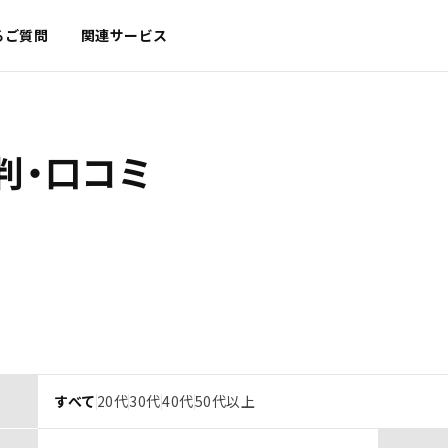
るご質問
関連サービス
判・口コミ
すべて
20代
30代
40代
50代以上