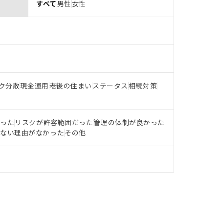
すべて
男性
女性
ク分散
現金運用
老後の住まい
ステータス
相続対策
だった
リスクが許容範囲だった
管理の体制が良かった
らない理由がなかった
その他