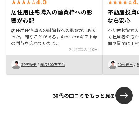
4.0
4
居住用住宅購入の融資枠への影
不動産投資
響が心配
なら安心
居住用住宅購入の融資枠への影響が心配だ
不動産投資素
った。雑なことがある。Amazonギフト券
く担当者の方
の付与を忘れていたり。
問や質問に丁
2021年02月18日
ので、信頼で
ープランのサ
て投資を始め
30代後半
/
年収600万円台
30代後半
/
30代の口コミをもっと見る