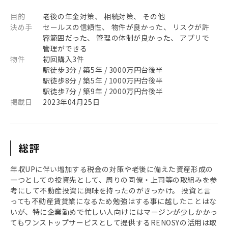
目的
老後の年金対策、 相続対策、 その他
決め手
セールスの信頼性、 物件が良かった、 リスクが許
容範囲だった、 管理の体制が良かった、 アプリで
管理ができる
物件
初回購入3件
駅徒歩3分 / 築5年 / 3000万円台後半
駅徒歩8分 / 築5年 / 1000万円台後半
駅徒歩7分 / 築9年 / 2000万円台後半
掲載日
2023年04月25日
総評
年収UPに伴い増加する税金の対策や老後に備えた資産形成の
一つとしての投資先として、周りの同僚・上司等の取組みを参
考にして不動産投資に興味を持ったのがきっかけ。 投資と言
っても不動産賃貸業になるため勉強はする事に越したことはな
いが、特に企業勤めで忙しい人向けにはマージンが少しかかっ
てもワンストップサービスとして提供するRENOSYの活用は取