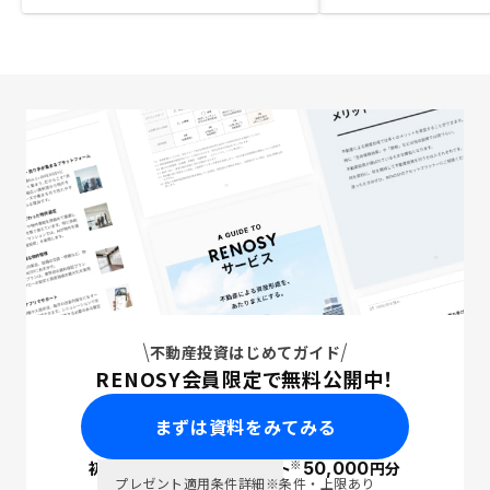
不動産投資はじめてガイド
RENOSY会員限定で無料公開中！
まずは資料をみてみる
※
初回面談で
ポイント
50,000
円分
PayPay
プレゼント適用条件詳細
※条件・上限あり