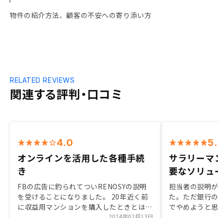
物件の紹介方法、顧客の不安への寄り添い方
RELATED REVIEWS
関連する評判・口コミ
4.0
5
オンラインを活用した各種手続
サラリーマ
き
要なソリュ
FBの広告に釣られてついRENOSYの説明
担当者の説明
を受けることになりました。 20年近く前
た。ただ銀行
に収益用マンションを購入したときとはま
でやめようと
ったく異なり、ほぼオンラインを活用した
2024年02月13日
くれた。 審査