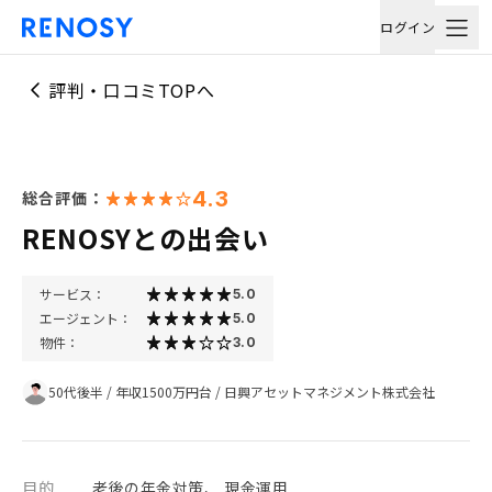
ログイン
評判・口コミTOPへ
4.3
総合評価：
RENOSYとの出会い
サービス：
5.0
エージェント：
5.0
物件：
3.0
50代後半
/
年収1500万円台
/
日興アセットマネジメント株式会社
目的
老後の年金対策、 現金運用