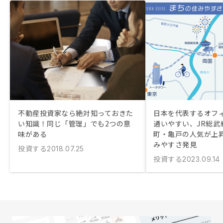
不動産投資家なら絶対知っておきた
日本を代表するオフ
い知識！同じ「管理」でも2つの意
通いやすい、JR総武
味がある
町・亀戸の人気が上
みやすさ発見
投資する
2018.07.25
投資する
2023.09.14