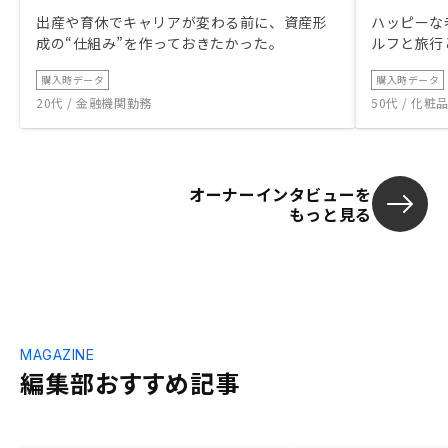
出産や育休でキャリアが変わる前に、資産形
ハッピーな
成の“仕組み”を作っておきたかった。
ルフと旅行
購入時データ
購入時データ
20代 / 金融機関勤務
50代 / 化
オーナーインタビューを
もっと見る
MAGAZINE
編集部おすすめ記事