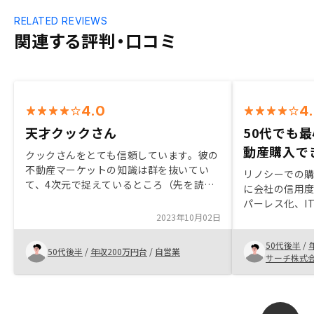
RELATED REVIEWS
関連する評判・口コミ
4.0
4
天才クックさん
50代でも
動産購入で
クックさんをとても信頼しています。彼の
不動産マーケットの知識は群を抜いてい
リノシーでの購
て、4次元で捉えているところ（先を読ん
に会社の信用
でいるところ）が素晴らしいです。三島さ
パーレス化、I
んはじめ、他のスタッフも気持ちの良い対
2023年10月02日
最新のサービ
応ですし、フレンドリーなところもありが
第2に50歳以
たいです。最後にアプリの力が群を抜いて
50代後半
/
ができたこと
50代後半
/
年収200万円台
/
自営業
います。恐らく色々と特許もお取りだと思
サーチ株式
から出来たこ
いますが、複数件の物件を保有している人
が取り扱う物
には不可欠ですし、逆に自動集計されるの
だと思います。
で、確定申告で焦らずに済みます。
数の多さと手