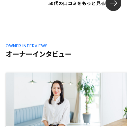
50代の口コミをもっと見る
だけでなく、
っと行われ、
ころまでが一
ている。結果
れられること
られる仕組み
る。（顧客も
いサービスを
OWNER INTERVIEWS
る） 区分マンション経営は、結局はどの
オーナーインタビュー
ような販売会
ではないかと