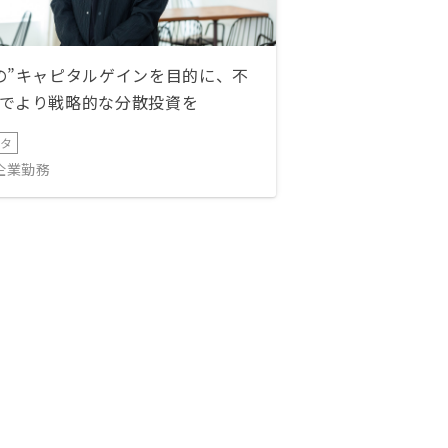
の”キャピタルゲインを目的に、不
でより戦略的な分散投資を
ータ
IT企業勤務