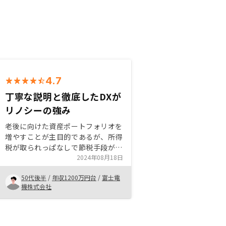
4.7
丁寧な説明と徹底したDXが
リノシーの強み
老後に向けた資産ポートフォリオを
増やすことが主目的であるが、所得
税が取られっぱなしで節税手段が限
られている普通の会社員が、不動産
2024年08月18日
投資を一つの事業のように節税がで
50代後半
/
年収1200万円台
/
富士電
きる点は魅力的だ。また、良い物件
機株式会社
を揃えていると思います。流石、業
界大手だ。営業職全員が知識、スキ
ルに磨きをかけるためにファイナン
シャルプランーの資格を取得したり