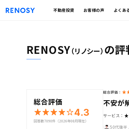
不動産投資
お客様の声
よくあ
RENOSY
の評
（リノシー）
総合評価：
総合評価
不安が
4.3
サービス：
回答数7090件（2026年08月現在）
50代後半