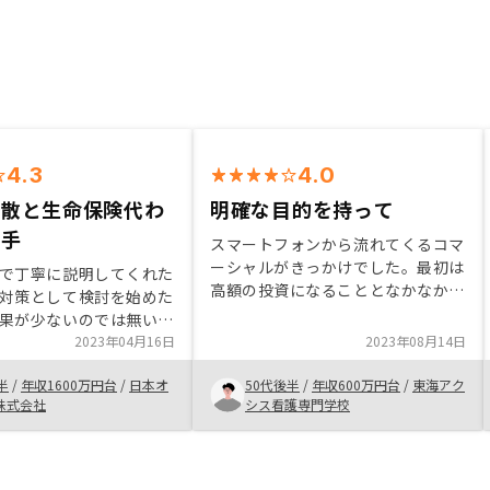
4.3
4.0
分散と生命保険代わ
明確な目的を持って
め手
スマートフォンから流れてくるコマ
ーシャルがきっかけでした。最初は
で丁寧に説明してくれた
高額の投資になることとなかなか将
対策として検討を始めた
来的な見通しが想像できないことで
果が少ないのでは無い
とても不安でした。担当者に自分の
問いかけに対して、既存
2023年04月16日
2023年08月14日
不安や目的を伝えたところ、しっか
っているので、分散投資
りと説明をしてくれました。
半
/
年収1600万円台
/
日本オ
50代後半
/
年収600万円台
/
東海アク
るとか、生命保険として
株式会社
シス看護専門学校
るとか色々とアドバイス
最終的には営業の人柄が
って契約しました。面談
は改善の余地があると感