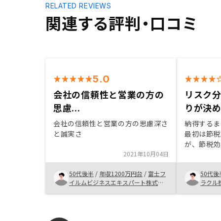
RELATED REVIEWS
関連する評判・口コミ
5.0
会社の信頼性と営業の方の
リスク
思慮...
りが決
会社の信頼性と営業の方の思慮深さ
納得するま
と誠実さ
最初は節税
が、節税効
2021年10月04日
か？という
の投資が偏
50代後半
/
年収1200万円台
/
富士フ
50代後
の意味があ
イルムビジネスエキスパート株式会
ラクル
の価値もあ
社
をもらい、
後押しにな
のシステム