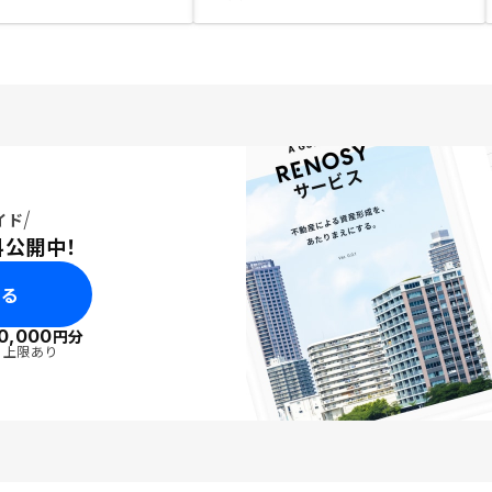
イド
料公開中！
みる
0,000
円分
・上限あり