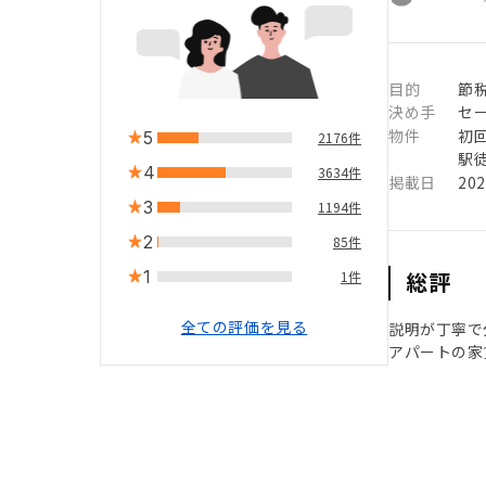
目的
節
決め手
セ
物件
初
5
2176件
駅徒
4
3634件
掲載日
20
3
1194件
2
85件
1
総評
1件
全ての評価を見る
説明が丁寧で
アパートの家