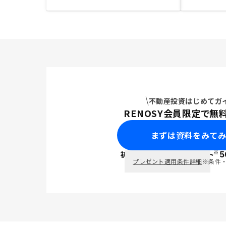
不動産投資はじめてガ
RENOSY会員限定で無
まずは資料をみて
※
初回面談で
ポイント
5
PayPay
プレゼント適用条件詳細
※条件