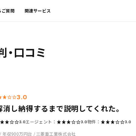
るご質問
関連サービス
判・口コミ
3.0
解消し納得するまで説明してくれた。
エージェント：
物件：
3.0
3.0
3.0
/
年収900万円台
/
三菱重工業株式会社