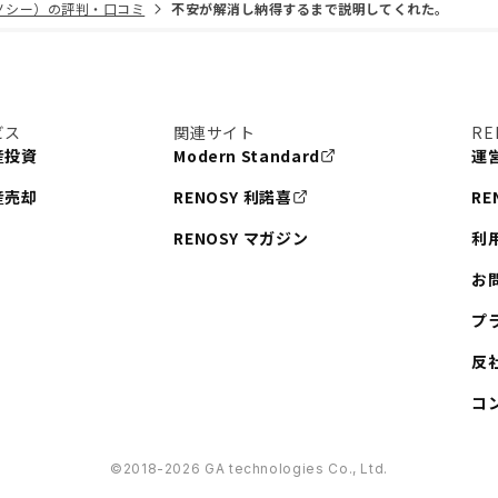
リノシー）の評判・口コミ
不安が解消し納得するまで説明してくれた。
ビス
関連サイト
RE
産投資
Modern Standard
運
産売却
RENOSY 利諾喜
RE
RENOSY マガジン
利
お
プ
反
コ
©︎2018-2026 GA technologies Co., Ltd.