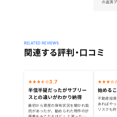
の返済プ
RELATED REVIEWS
関連する評判・口コミ
3.7
半信半疑だったがサブリー
始める
スとの違いがわかり納得
不動産投資
あればやっ
最初から資産の保有状況を聞かれ抵
リスクも許
抗があったが、勧められた物件の計
り、始める
画書をみてなるほど！ と思った。