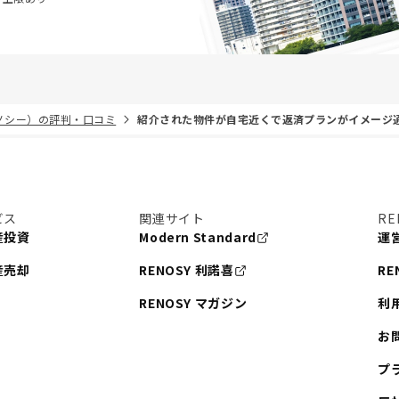
リノシー）の評判・口コミ
紹介された物件が自宅近くで返済プランがイメージ
ビス
関連サイト
RE
産投資
Modern Standard
運
産売却
RENOSY 利諾喜
RE
RENOSY マガジン
利
お
プ