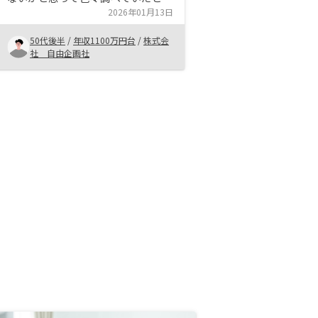
ろ不動産投資の情報にたどり着きま
2026年01月13日
した。 不動産投資の最大のリスク
50代後半
/
年収1100万円台
/
株式会
と考えていたのは空室対策だったの
社 自由企画社
ですが、都心部に絞った物件の購入
により空室リスクを可能な限り下げ
ることができ、また融資などの手続
きもワンストップでできるところに
魅力を感じました。