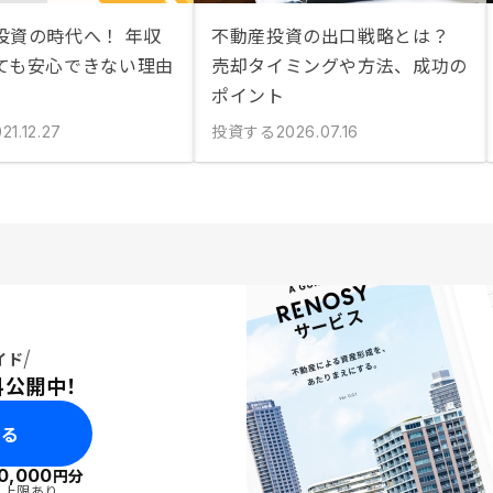
投資の時代へ！ 年収
不動産投資の出口戦略とは？
ても安心できない理由
売却タイミングや方法、成功の
ポイント
投資する
21.12.27
2026.07.16
イド
料公開中！
みる
0,000
円分
・上限あり