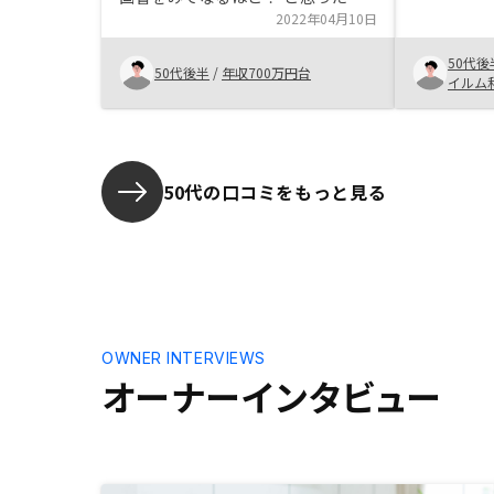
至るまでの
もう少しアプローチの仕方は見直し
2022年04月10日
私が認識不
た方がよいかも？ できれば、この
が、実際に
50代後
物件を購入後に行う確定申告の際に
50代後半
/
年収700万円台
てないこと
イルム
気をつけることなど助言が欲しかっ
きに関して
た。
が、始める
続きや経費
かったです
50代の口コミをもっと見る
OWNER INTERVIEWS
オーナーインタビュー