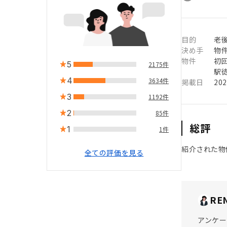
目的
老
決め手
物
物件
初
5
2175件
駅徒
4
3634件
掲載日
20
3
1192件
2
85件
総評
1
1件
紹介された物
全ての評価を見る
RE
アンケー