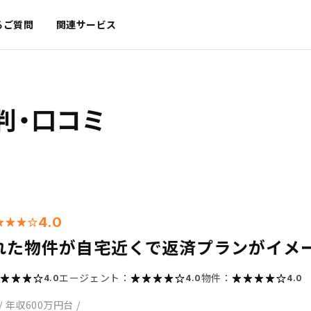
るご質問
関連サービス
判・口コミ
4.0
れた物件が自宅近くで返済プランがイメ
エージェント：
物件：
4.0
4.0
4.0
/
年収600万円台
/