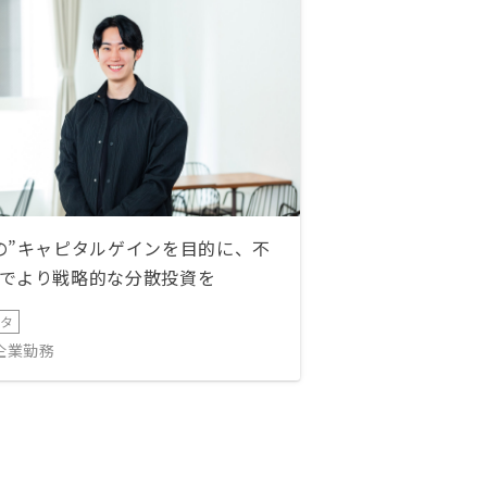
の”キャピタルゲインを目的に、不
でより戦略的な分散投資を
ータ
IT企業勤務