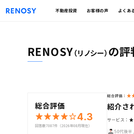
不動産投資
お客様の声
よくあ
RENOSY
の評
（リノシー）
総合評価：
総合評価
紹介さ
4.3
サービス：
回答数7087件（2026年08月現在）
50代後半