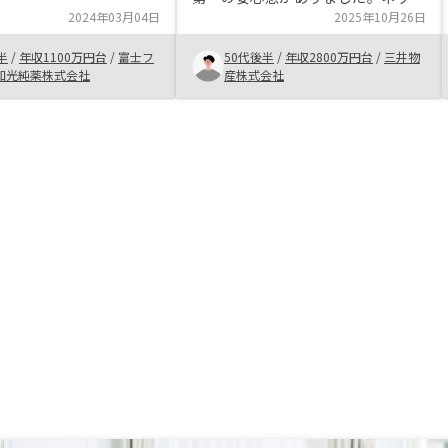
説明をして頂きました。
2024年03月04日
ワークもあり提案力も優れていると
2025年10月26日
足なこともありました
思います。サービスの充実度並びに
手続きする段階まで聞い
半
/
年収1100万円台
/
富士フ
50代後半
/
年収2800万円台
/
三井物
長期的に信頼できることが良いかと
も多くありました。手続
和光純薬株式会社
産株式会社
思います。
常識なのかもしれません
ことになってから先の手
について予め説明が欲し
。