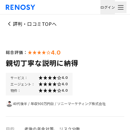
ログイン
評判・口コミTOPへ
4.0
総合評価：
親切丁寧な説明に納得
サービス：
4.0
エージェント：
4.0
物件：
4.0
40代後半
/
年収900万円台
/
ソニーマーケティング株式会社
目的
老後の年金対策、 リスク分散