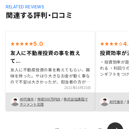
RELATED REVIEWS
関連する評判・口コミ
5.0
4
友人に不動産投資の事を教え
投資効率が
て...
・投資効率が良
れる ・利回り
友人に不動産投資の事を教えてもらい、興
ンギフトをつけ
味を持った。やはり大きなお金が動く事な
りしそうな物件
ので不安は大きかったが、担当者の方が人
約がスムーズに
柄がよく本当に親身になって尽力してくだ
2021年10月25日
アプリで毎回
さったので、少しずつ不安が取れて契約す
40代後半
/
年収500万円台
/
株式会社建設マ
るに至りました。担当者の出身地と私の現
40代後半
/
ネジメント北陸
在の住所が同県だったのも、親近感があり
良かったですね。