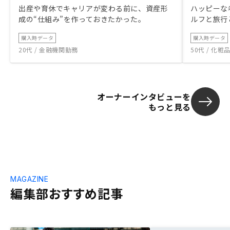
出産や育休でキャリアが変わる前に、資産形
ハッピーな
成の“仕組み”を作っておきたかった。
ルフと旅行
購入時データ
購入時データ
20代 / 金融機関勤務
50代 / 化
オーナーインタビューを
もっと見る
MAGAZINE
編集部おすすめ記事