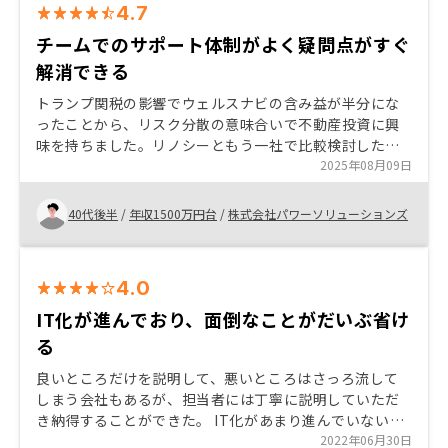
4.7
チームでのサポート体制がよく疑問点がすぐ
解消できる
トランプ関税の影響でウェルスナビの含み益が半分にな
ったことから、リスク分散の意味合いで不動産投資に興
味を持ちました。リノシーともう一社で比較検討したの
ですが、担当者の知識が豊富だったこと、紹介頂いた物
2025年08月09日
件が自身の希望にピッタリだったこともそうですが、担
当者とアシスタントの方が疑問点をLINEに送ると即座に
40代後半
/
年収1500万円台
/
株式会社パワーソリューションズ
回答頂いたレスポンスの早さが安心感に繋がり、リノシ
ーでの購入の決め手になりました。
4.0
IT化が進んでおり、面倒なことがだいぶ省け
る
良いところだけを説明して、悪いところはさっろ流して
しまう会社もあるが、担当者には丁寧に説明していただ
き納得することができた。 IT化があまり進んでいない不
動産業界だが、アプリで契約から運用まで面倒見れるこ
2022年06月30日