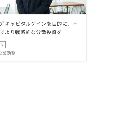
の”キャピタルゲインを目的に、不
でより戦略的な分散投資を
ータ
IT企業勤務