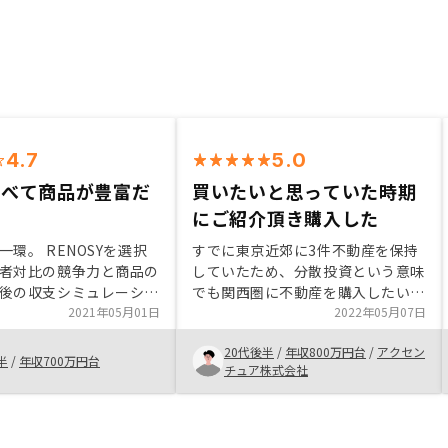
4.7
5.0
比べて商品が豊富だ
買いたいと思っていた時期
にご紹介頂き購入した
環。 RENOSYを選択
すでに東京近郊に3件不動産を保持
者対比の競争力と商品の
していたため、分散投資という意味
後の収支シミュレーショ
でも関西圏に不動産を購入したいと
く、節税のシミュレーシ
2021年05月01日
思っていました。そこで、リノシー
2022年05月07日
とよりイメージしやす
の管理手数料が改定されるタイミン
20代後半
/
年収800万円台
/
アクセン
、どちらもアプリでいつ
グもあり、今回は大阪に2件購入さ
半
/
年収700万円台
チュア株式会社
きるようにしてほしい。
せて頂きました。他の投資商品と比
べて、買うなら早めに買って運用す
るのが良いと感じているため、今回
のタイミングで良い物件を紹介頂き