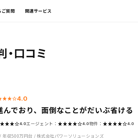
るご質問
関連サービス
判・口コミ
4.0
が進んでおり、面倒なことがだいぶ省ける
エージェント：
物件：
4.0
4.0
4.0
/
年収500万円台
/
株式会社パワーソリューションズ