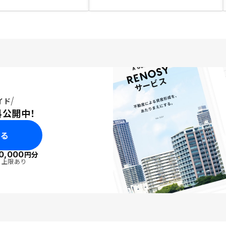
イド
料公開中！
みる
0,000
円分
・上限あり