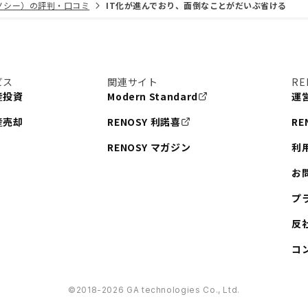
リノシー）の評判・口コミ
IT化が進んでおり、面倒なことがだいぶ省ける
ビス
関連サイト
RE
産投資
Modern Standard
運
産売却
RENOSY 利諾喜
RE
RENOSY マガジン
利
お
プ
反
コ
©︎2018-2026 GA technologies Co., Ltd.