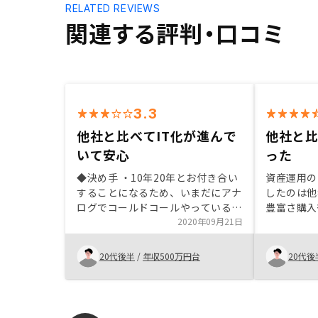
RELATED REVIEWS
関連する評判・口コミ
3.3
他社と比べてIT化が進んで
他社と
いて安心
った
◆決め手 ・10年20年とお付き合い
資産運用の一
することになるため、いまだにアナ
したのは他
ログでコールドコールやっている会
豊富さ購入
社よりIT化が進んでいる会社の方が
2020年09月21日
ンだけでな
長期のお付き合いが最も安心だと思
ョンもある
えた。 ◆改善点 細かな手続きが多
い。 また
20代後半
/
年収500万円台
20代後
いので、全体的にいつまでにどうい
でも利用で
うフローがあるのかをもっとわかり
やすく早く教えていただけると助か
ります。RENOSYに閉じた話ではな