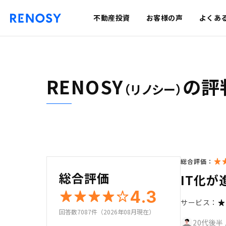
不動産投資
お客様の声
よくあ
RENOSY
の評
（リノシー）
総合評価：
総合評価
IT化
4.3
サービス：
回答数7087件（2026年08月現在）
20代後半