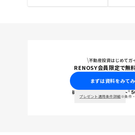
不動産投資はじめてガ
RENOSY会員限定で無
まずは資料をみて
※
初回面談で
ポイント
5
PayPay
プレゼント適用条件詳細
※条件