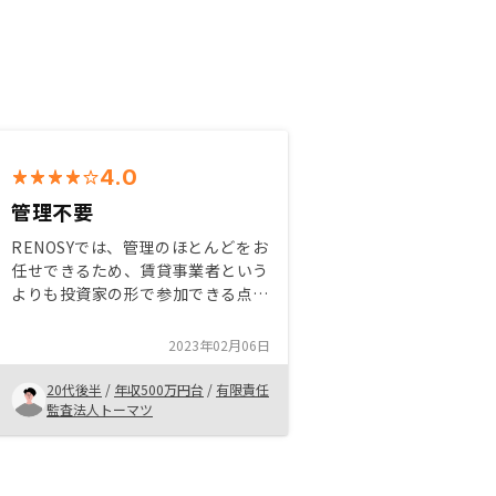
4.0
管理不要
RENOSYでは、管理のほとんどをお
任せできるため、賃貸事業者という
よりも投資家の形で参加できる点で
不動産投資を始めやすかったです。
また物件選びも最適な物件を数件ご
2023年02月06日
紹介いただけるため、探索コストも
削減できました。
20代後半
/
年収500万円台
/
有限責任
監査法人トーマツ