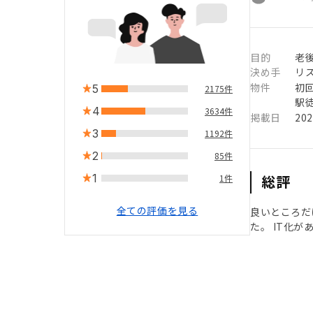
目的
老後
決め手
リ
物件
初
5
2175件
駅徒
4
3634件
掲載日
20
3
1192件
2
85件
1
総評
1件
全ての評価を見る
良いところだ
た。 IT化