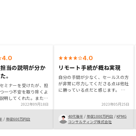
4.0
4.0
ー担当の説明が分か
リモート手続が概ね実現
った。
自分の手間が少なく、セールスの方
が非常に尽力してくださる点は他社
セミナーを受けたが、担
に勝っている点だと感じます。 特
つ一つ不安を取り除くよ
にシステム化が進んでいてリモート
説明してくれた。またそ
でもかなりの内容が実現できている
ローチもタイミングが良
2022年09月18日
2023年05月25日
印象です。 一方、ご用意いただい
時期に他社ともコンタク
た金融機関の態度や対応は満足行く
40代後半
/
年収1000万円台
/
KPMG
が他社は営業担当方の意
半
/
年収600万円台
ものが少なく、当該金融機関を選定
コンサルティング株式会社
じられた。管理代行の特
している御社にも一定の責任はある
入者のみに付くというこ
ものと感じておりますチェックリス