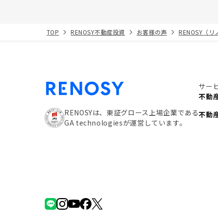
TOP
RENOSY不動産投資
お客様の声
RENOSY（
サー
不動
RENOSYは、東証グロース上場企業である
不動
GA technologiesが運営しています。