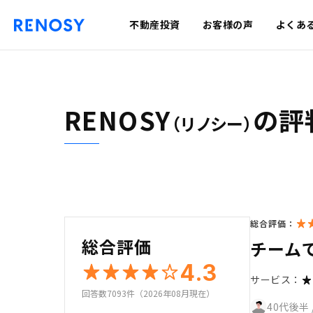
不動産投資
お客様の声
よくあ
RENOSY
の評
（リノシー）
総合評価：
総合評価
チーム
4.3
サービス：
回答数7093件（2026年08月現在）
40代後半