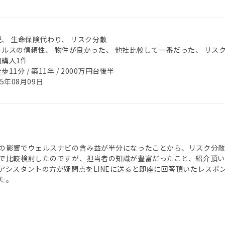
税、 生命保険代わり、 リスク分散
ールスの信頼性、 物件が良かった、 他社比較して一番だった、 リス
回購入1件
歩11分 / 築11年 / 2000万円台後半
25年08月09日
の影響でウェルスナビの含み益が半分になったことから、リスク分
で比較検討したのですが、担当者の知識が豊富だったこと、紹介頂
アシスタントの方が疑問点をLINEに送ると即座に回答頂いたレスポ
た。