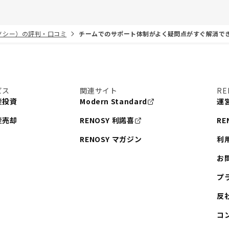
リノシー）の評判・口コミ
チームでのサポート体制がよく疑問点がすぐ解消で
ビス
関連サイト
RE
産投資
Modern Standard
運
産売却
RENOSY 利諾喜
RE
RENOSY マガジン
利
お
プ
反
コ