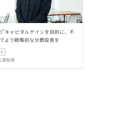
の”キャピタルゲインを目的に、不
でより戦略的な分散投資を
ータ
IT企業勤務