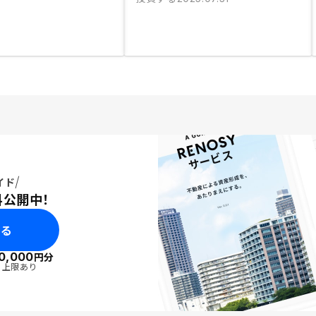
イド
料公開中！
みる
0,000
円分
・上限あり