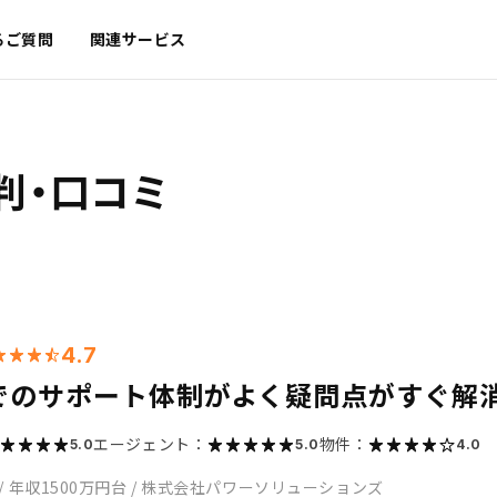
るご質問
関連サービス
判・口コミ
4.7
でのサポート体制がよく疑問点がすぐ解
エージェント：
物件：
5.0
5.0
4.0
/
年収1500万円台
/
株式会社パワーソリューションズ