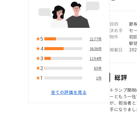
目的
節
決め手
セ
物件
初
5
2177件
駅徒
4
3636件
掲載日
20
3
1194件
2
85件
総評
1
1件
トランプ関税
全ての評価を見る
ーともう一社
が、担当者と
手になりまし