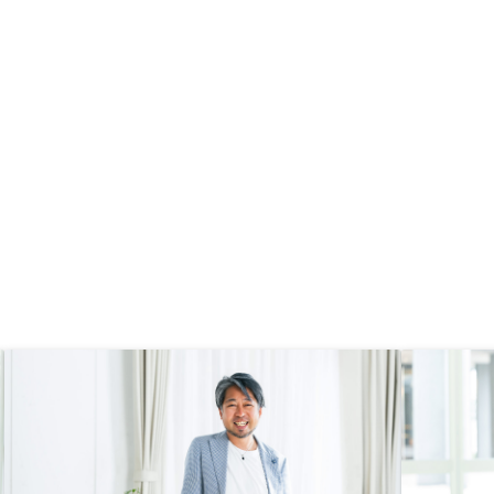
で分からなかった。分か
トや進捗の見える化。 いつまで
すると良い。
も、残タスクをこちらからヒアリン
グしないとわからないような状況は
改善していただきたいです。 また
勤務先名をweb公開するのは、社内
規程に抵触する可能性があり、ご容
赦願いたいです。