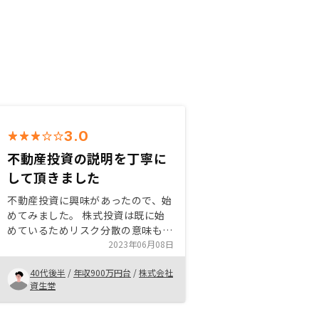
3.0
不動産投資の説明を丁寧に
して頂きました
不動産投資に興味があったので、始
めてみました。 株式投資は既に始
めているためリスク分散の意味もあ
って始めました。 まだ、始めたば
2023年06月08日
かりでメリット、デメリットを把握
40代後半
/
年収900万円台
/
株式会社
できていないため、他の方におすす
資生堂
めできる程の情報はまだないです。