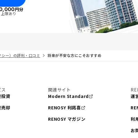
0,000
円分
・上限あり
リノシー）の評判・口コミ
将来が不安な方にこそおすすめ
ビス
関連サイト
RE
産投資
Modern Standard
運
産売却
RENOSY 利諾喜
RE
RENOSY マガジン
利
お