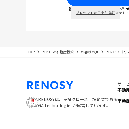
※
初回面談で
ポイント
5
PayPay
プレゼント適用条件詳細
※条件
TOP
RENOSY不動産投資
お客様の声
RENOSY（
サー
不動
RENOSYは、東証グロース上場企業である
不動
GA technologiesが運営しています。