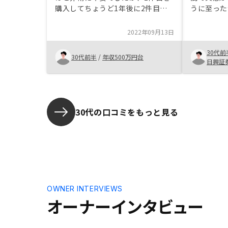
購入してちょうど1年後に2件目を
うに至った
購入しました。サラリーマンの強み
しばかり怖
である信用を活かして、不労所得を
資を開始し
2022年09月13日
得たいと思い、始めました。良い物
かと思いま
件と出会えて満足です。営業が若い
との違いや
30代前
30代前半
/
年収500万円台
ので、知識不足を感じる。ベテラン
た際のリス
日興証
の人がいるともっと安心して取引で
をもう少し
きると思う。
と思いまし
30代の口コミをもっと見る
OWNER INTERVIEWS
オーナーインタビュー