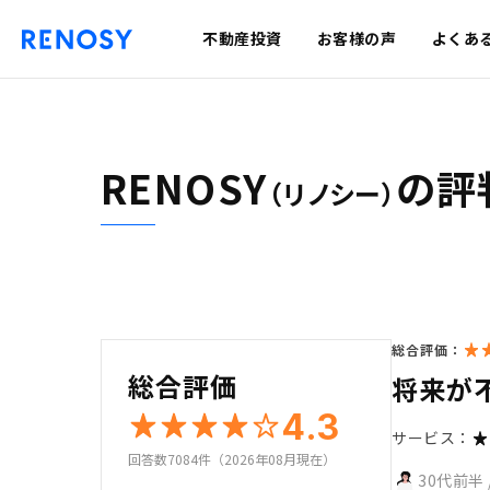
不動産投資
お客様の声
よくあ
RENOSY
の評
（リノシー）
総合評価：
総合評価
将来が
4.3
サービス：
回答数7084件（2026年08月現在）
30代前半