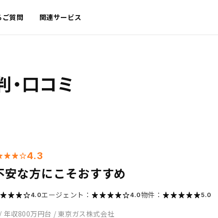
るご質問
関連サービス
判・口コミ
4.3
不安な方にこそおすすめ
エージェント：
物件：
4.0
4.0
5.0
/
年収800万円台
/
東京ガス株式会社