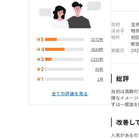
目的
生
決め手
物
物件
初
5
2172件
駅徒
4
3634件
掲載日
20
3
1192件
2
85件
総評
1
1件
当初は高額の
全ての評価を見る
険なイメージ
ずは一度話を
改善し
人気があるの