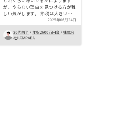
どれくらい稼いでるかによります
が、やらない理由を見つける方が難
しい気がします。 節税は大きいで
すし、エリアの特色や頭を働かせれ
2025年06月24日
ば買わない選択肢はあまりないのか
30代前半
/
年収2600万円台
/
株式会
なと思います。 それはもちろん初
社HATARABA
期費用の手出しはありますが、1-2
年で見れば全然メリットかと、アプ
リケーションがブラウザ感あるの
で、 それをもっと、アプリケーシ
ョンに近い形で使えるとなおいいか
なと思います。