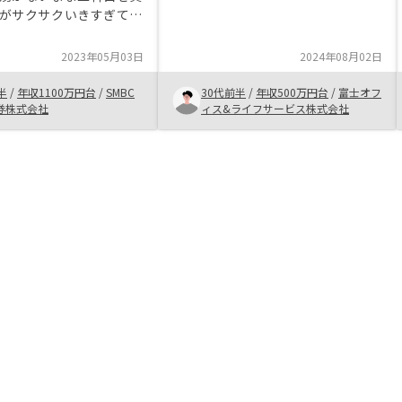
っていましたが面談を重ねる中で不
がサクサクいきすぎて少
安な部分が解消され、始めてみよう
く思いました。 実際投
と思いました。 サポート体制も良
てみないとわからない話
2023年05月03日
2024年08月02日
く、知識が無くても安心して始めら
すが、物件の比較や他社
れます。
会社の方針、会社が潰れ
半
/
年収1100万円台
/
SMBC
30代前半
/
年収500万円台
/
富士オフ
ク等々リスク部分の説明
券株式会社
ィス&ライフサービス株式会社
詳細に説明いただければ
た。