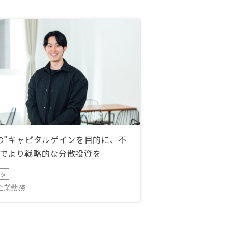
の”キャピタルゲインを目的に、不
でより戦略的な分散投資を
ータ
IT企業勤務