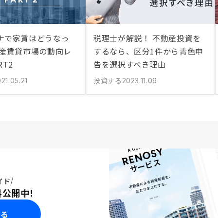
ナで家賃はどうなっ
税理士が解説！ 不動産投資を
動産賃貸市場の動向レ
するなら、区分1件から青色申
RT2
告を選択すべき理由
投資する
21.05.21
2023.11.09
イド
料公開中！
みる