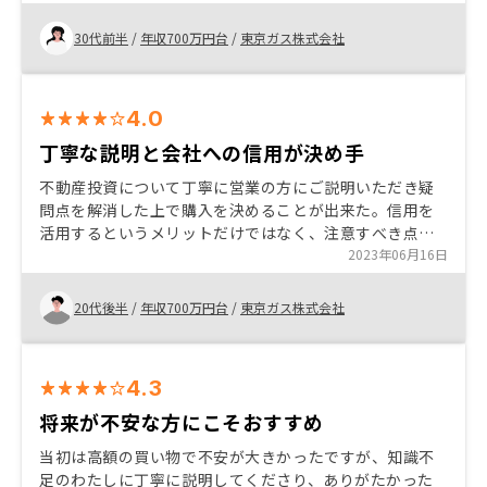
たので、初心者の私も不動産投資をすることを決められ
ました。
30代前半
/
年収700万円台
/
東京ガス株式会社
4.0
丁寧な説明と会社への信用が決め手
不動産投資について丁寧に営業の方にご説明いただき疑
問点を解消した上で購入を決めることが出来た。信用を
活用するというメリットだけではなく、注意すべき点に
ついても説明いただけたので吟味し納得出来た。会社が
2023年06月16日
上場しているため一定の信頼が置けることも購入の決め
手になった。
20代後半
/
年収700万円台
/
東京ガス株式会社
4.3
将来が不安な方にこそおすすめ
当初は高額の買い物で不安が大きかったですが、知識不
足のわたしに丁寧に説明してくださり、ありがたかった