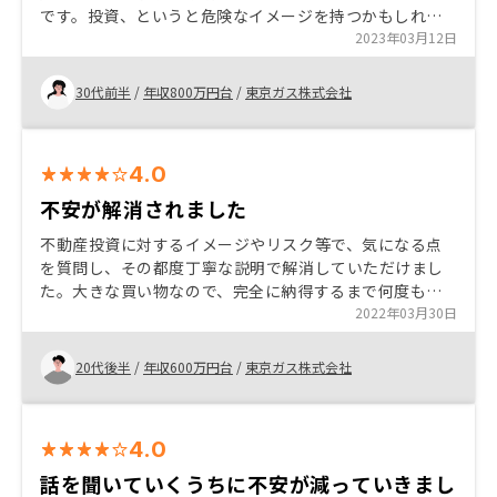
です。投資、というと危険なイメージを持つかもしれま
せんが、生命保険代わりになったり、インフレ時の対策
2023年03月12日
になったりと優れた部分もたくさんあるので、まずは一
度話を聞くだけでも勉強になると思います。 人気がある
30代前半
/
年収800万円台
/
東京ガス株式会社
ので仕方がないと思いますが、すぐに決めてほしいとい
うタイムラインの短さは辛かったです。特に仕事をして
いたり、家庭のことがあったりすると即時対応出来ない
4.0
こともあるので、工夫いただけると顧客としてはありが
たいです。 また、頭金の入金の入れ違いがありました。
不安が解消されました
数日前に振り込み画面を写真で送ってるにも関わらず
不動産投資に対するイメージやリスク等で、気になる点
「入金がない」と連絡があり驚きました。経理サイドと
を質問し、その都度丁寧な説明で解消していただけまし
の連携不足と思いますが、社内確認は実施いただいたの
た。大きな買い物なので、完全に納得するまで何度も面
ちにご連絡いただきたかったです。
談を設定していただき、そのおかげで安心して購入にす
2022年03月30日
すめました。
20代後半
/
年収600万円台
/
東京ガス株式会社
4.0
話を聞いていくうちに不安が減っていきまし