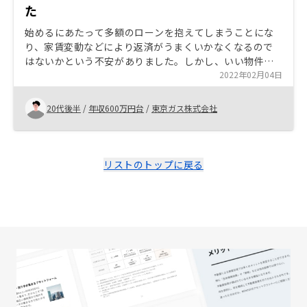
た
始めるにあたって多額のローンを抱えてしまうことにな
り、家賃変動などにより返済がうまくいかなくなるので
はないかという不安がありました。しかし、いい物件を
紹介していただき、家賃・資産価値がある程度保たれ
2022年02月04日
る、もしくは上昇するのではないかと思えたため購入す
ることを決めました。 購入後、担当者の対応が少々雑に
20代後半
/
年収600万円台
/
東京ガス株式会社
なったところがあったため、購入後も丁寧に対応してい
ただけるとありがたいです。、
リストのトップに戻る