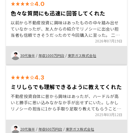
4.0
色々な質問にも迅速に回答してくれた
以前から不動産投資に興味はあったものの中々踏み出せ
ていなかったが、友人からの紹介でリノシーに出会い担
当者も信頼できそうだったので今回購入に至った。 二人
目の子供が産まれたこともあり、ちょうど生命保険の額
2026年07月19日
を増やそうと思っていたので、不動産で代替しようと思
った。
30代後半
/
年収1000万円台
/
東京ガス株式会社
4.3
ミリしらでも理解できるように教えてくれた
不動産投資自体に昔から興味はあったが、ハードルが高
いと勝手に思い込みなかなか手が出せずにいた。しかし
リノシーの担当に1から手取り足取り教えてもらうことで
不安や懸念点などを全て払拭することができた。毎月の
2025年03月12日
持ち出しがある事は、想定外であったものの、キャピタ
ルゲインとして物件を売却したときの利益があることを
20代後半
/
年収600万円台
/
東京ガス株式会社