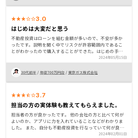
よく理解した。数年後、東京の物件価格がどうなってい
るかわからないが、自分自身の住宅購入の時に、大きな
利益を頭金に当てることができたら嬉しいなと期待でい
3.0
っぱいだ。
はじめは大変だと思う
不動産投資はローンを組む金額が多いので、不安が多か
ったです。説明を聞く中でリスクが許容範囲内であるこ
とがわかったので購入することができた。はじめの手続
きは面談なことが多いが、終われば長期間保有して、基
2024年05月15日
本的にはほっとくだけでいいので、これからは気長に続
けていこうと思います。
30代前半
/
年収700万円台
/
東京ガス株式会社
3.7
担当の方の実体験も教えてもらえました。
担当者の方が良かったです。 他の会社の方と比べて何が
よいのか、アプリに力を入れていることなどがわかりま
した。 また、自分も不動産投資を行なっていて何が良か
ったのかや何に気をつけているのか実体験を教えてくれ
2024年02月01日