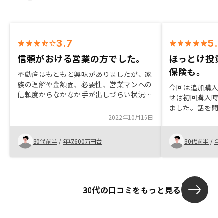
3.7
5
信頼がおける営業の方でした。
ほっとけ投
保険も。
不動産はもともと興味がありましたが、家
族の理解や金額面、必要性、営業マンへの
今回は追加購
信頼度からなかなか手が出しづらい状況で
せば初回購入
はありましたが、親身に説明して頂けまし
ました。話を
た。また、質問に対しても正確に回答をし
2022年10月16日
生命保険、が
て頂き、嫁にも配慮があった事で家族の決
た。購入後も
定も承諾できる、購入に踏み込むことが出
に便利です。
30代前半
/
年収600万円台
30代前半
/
来ました。物件もそうですが、営業の対応
ます。
を重要視しました。
30代の口コミをもっと見る