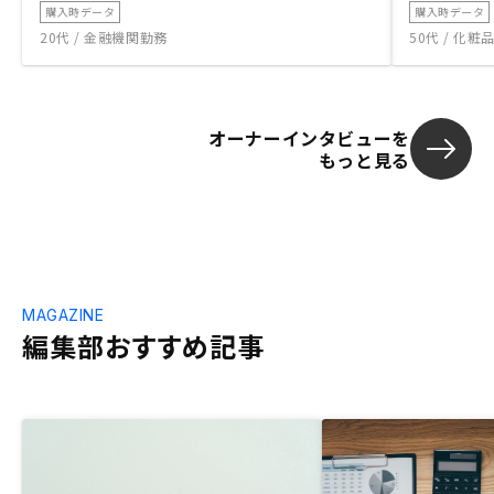
購入時データ
購入時データ
20代 / 金融機関勤務
50代 / 化
オーナーインタビューを
もっと見る
MAGAZINE
編集部おすすめ記事