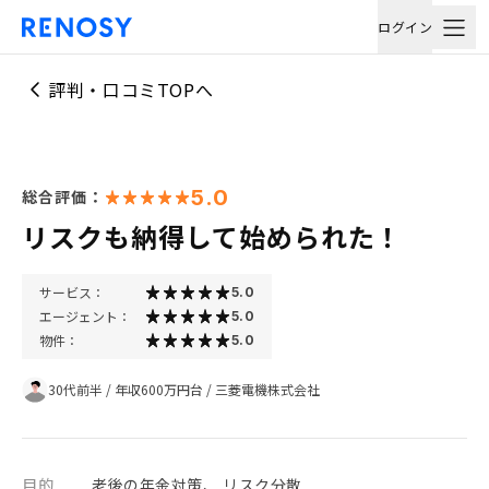
ログイン
評判・口コミTOPへ
5.0
総合評価：
リスクも納得して始められた！
サービス：
5.0
エージェント：
5.0
物件：
5.0
30代前半
/
年収600万円台
/
三菱電機株式会社
目的
老後の年金対策、 リスク分散