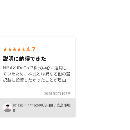
4.7
説明に納得できた
NISAとiDeCoで株式中心に運用し
ていたため、株式とは異なる他の選
択肢に投資したかったことが理由で
す。セールスを聞く中で、株式とは
違う魅力等が感じられ、取れるリス
2026年07月07日
ク許容度と期待されるリターンを考
えた時にやった方がよいと思えまし
30代前半
/
年収600万円台
/
広島市職
た。
員