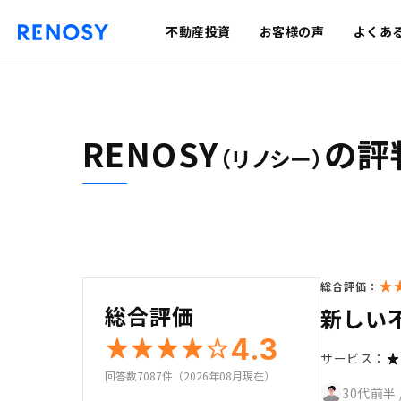
不動産投資
お客様の声
よくあ
RENOSY
の評
（リノシー）
総合評価：
総合評価
新しい
4.3
サービス：
回答数7087件（2026年08月現在）
30代前半