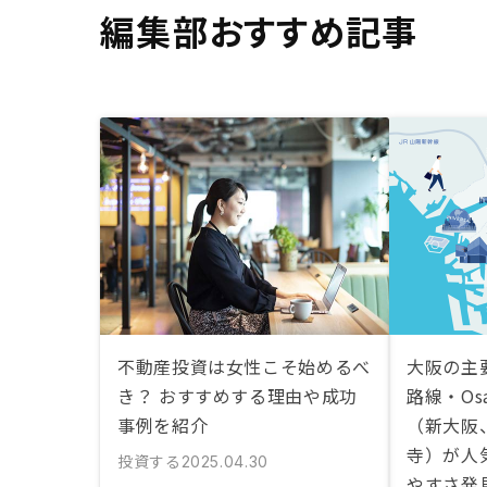
編集部おすすめ記事
不動産投資は女性こそ始めるべ
大阪の主
き？ おすすめする理由や成功
路線・Osa
事例を紹介
（新大阪
寺）が人
投資する
2025.04.30
やすさ発