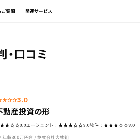
るご質問
関連サービス
判・口コミ
3.0
不動産投資の形
エージェント：
物件：
3.0
3.0
3.0
/
年収800万円台
/
株式会社大林組