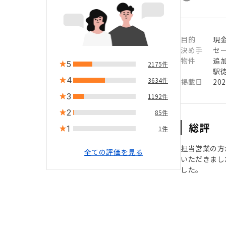
目的
現
決め手
セ
物件
追
5
2175件
駅徒
4
3634件
掲載日
20
3
1192件
2
85件
総評
1
1件
担当営業の方
全ての評価を見る
いただきまし
した。