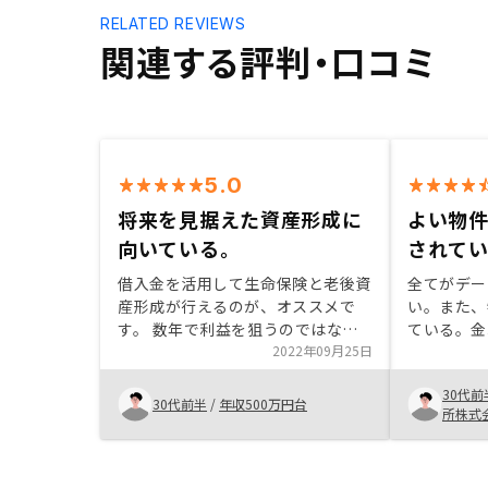
RELATED REVIEWS
関連する評判・口コミ
5.0
将来を見据えた資産形成に
よい物
向いている。
されて
借入金を活用して生命保険と老後資
全てがデー
産形成が行えるのが、オススメで
い。また、
す。 数年で利益を狙うのではなく
ている。金
20から30年先を見据えた投資が出
2022年09月25日
の購入では
来ます。 他人資本である銀行から
が、そもそ
30代前
の借入金と賃料の2つを有効活用し
きるのがG
30代前半
/
年収500万円台
所株式
ながら将来の資産形成が出来る。契
った。また
約に関して手間がかかるのと借入金
が軽く分業
の利率を早見表で比較出来たらよい
よい。いい