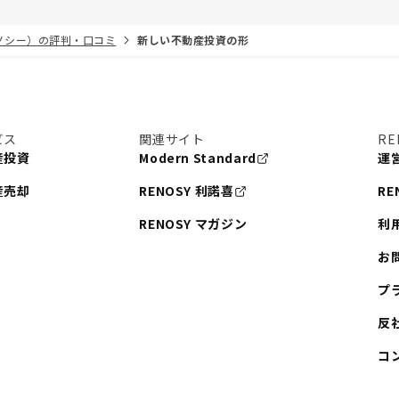
リノシー）の評判・口コミ
新しい不動産投資の形
ビス
関連サイト
RE
産投資
Modern Standard
運
産売却
RENOSY 利諾喜
RE
RENOSY マガジン
利
お
プ
反
コ