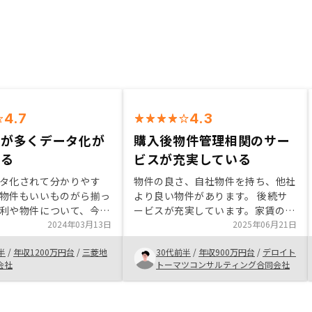
4.7
4.3
件が多くデータ化が
購入後物件管理相関のサー
いる
ビスが充実している
タ化されて分かりやす
物件の良さ、自社物件を持ち、他社
物件もいいものがら揃っ
より良い物件があります。 後続サ
利や物件について、今回
ービスが充実しています。家賃の管
こだわりをもって選んだ
2024年03月13日
理や、契約更新や、撤去後のクリー
2025年06月21日
も要求する水準で提案で
ンニングなどの様々なサービスが提
半
/
年収1200万円台
/
三菱地
30代前半
/
年収900万円台
/
デロイト
Aさんと他数社しかなか
供されているので、購入後の物件管
会社
トーマツコンサルティング合同会社
、担当者のフットワーク
理が楽です。
化されて体制が厚いのも
物件について、バルクで