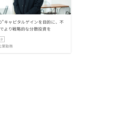
の”キャピタルゲインを目的に、不
でより戦略的な分散投資を
ータ
IT企業勤務