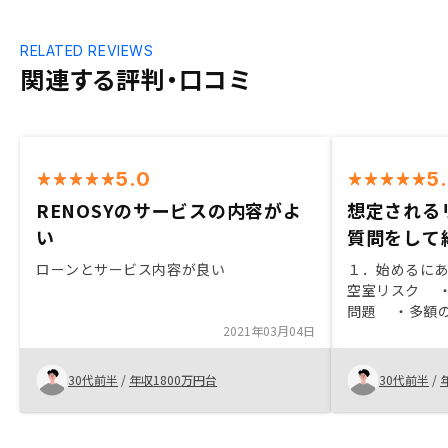
RELATED REVIEWS
関連する評判・口コミ
5.0
5
RENOSYのサービスの内容がよ
想定される
い
質問をして
ローンとサービス内容が良い
１．始めるに
空室リスク 
問題 ・多額
2021年03月04日
難 ・災害リスク ２．購入に至
①初回面談→
集・他社比較
30代前半
/
年収1800万円台
30代前半
/
→⑤決断→⑥
はあまり信頼
リスクありき