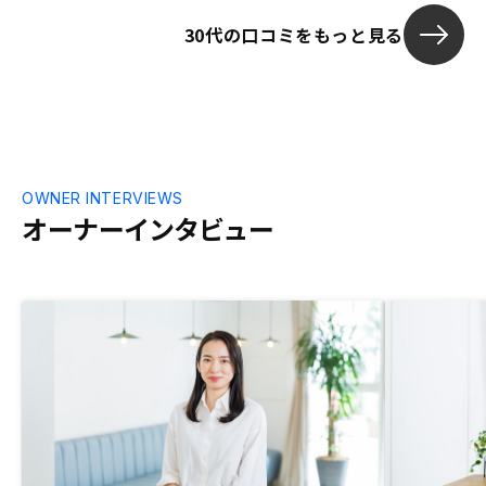
動産を持つこ
30代の口コミをもっと見る
・④で収支プ
るシミュレー
断 ・⑤から⑦まで
資商品と比べ
た点 ・管理
・中長期で運
大きい ４・契約までの手続きにて感じた
よかった点 
OWNER INTERVIEWS
括してフォロ
オーナーインタビュー
５．担当営業
会人としての
アクションし
い ・レスポン
字脱字がない
も、丁寧に説
など） ・物
（他社だと難し
物件収集につ
社にライセン
で、秘匿とす