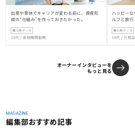
思いますが、
る範囲でどう
出産や育休でキャリアが変わる前に、資産形
ハッピーな
かけているか
成の“仕組み”を作っておきたかった。
ルフと旅行
た。
購入時データ
購入時データ
20代 / 金融機関勤務
50代 / 化
オーナーインタビューを
もっと見る
MAGAZINE
編集部おすすめ記事