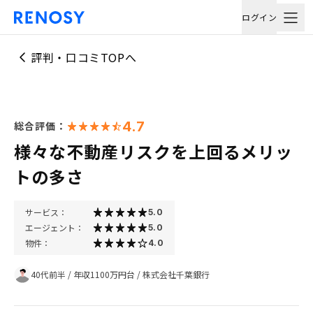
ログイン
評判・口コミTOPへ
4.7
総合評価：
様々な不動産リスクを上回るメリッ
トの多さ
サービス：
5.0
エージェント：
5.0
物件：
4.0
40代前半
/
年収1100万円台
/
株式会社千葉銀行