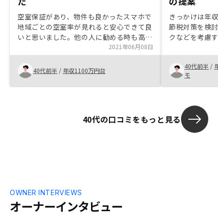
た
の提案
空室保証があり、物件も良かったスマホで
きっかけは年
地域ごとの空室率が見れると安心できて良
節税対策を検討して
いと思いました。他の人に勧める時も高い
クなどを考慮
信憑性が出せると思います。
2021年06月08日
案を望んでい
受けたため購入を決定。
40代前半
/
ても、自己の
40代前半
/
年収1100万円台
モ
るのが不動産投資
流動的で期限
め、購入者自
が下せるよう
40代の口コミをもっと見る
思います。 私は初めてだったので恥ずか
しがらず質問
えていただきました。 紹
られていた、
OWNER INTERVIEWS
オーナーインタビュー