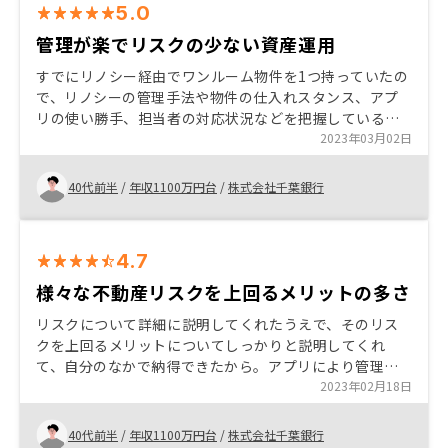
5.0
管理が楽でリスクの少ない資産運用
すでにリノシー経由でワンルーム物件を1つ持っていたの
で、リノシーの管理手法や物件の仕入れスタンス、アプ
リの使い勝手、担当者の対応状況などを把握しているな
かで、新たに利回りの良い投資物件を紹介され、低金利
2023年03月02日
でローンを借りられたから。 若い担当者には言葉遣いや
ビジネスマナーをしっかり教えてもらいたい。
40代前半
/
年収1100万円台
/
株式会社千葉銀行
4.7
様々な不動産リスクを上回るメリットの多さ
リスクについて詳細に説明してくれたうえで、そのリス
クを上回るメリットについてしっかりと説明してくれ
て、自分のなかで納得できたから。アプリにより管理や
ワイドプランといったオーナーの負担を軽減するプラン
2023年02月18日
も豊富で、空室を極力短くするための様々な取り組みに
ついても頼もしいと感じたことが購入の決め手となりま
40代前半
/
年収1100万円台
/
株式会社千葉銀行