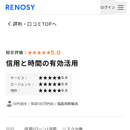
ログイン
評判・口コミTOPへ
5.0
総合評価：
信用と時間の有効活用
サービス：
5.0
エージェント：
5.0
物件：
5.0
30代前半
/
年収500万円台
/
福島県教職員
目的
信用(ローン)活用、 リスク分散