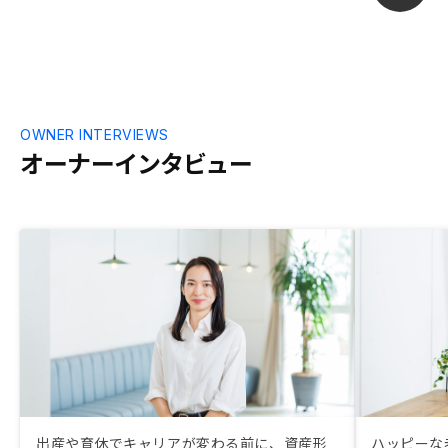
と、投資判断
OWNER INTERVIEWS
オーナーインタビュー
出産や育休でキャリアが変わる前に、資産形
ハッピーな