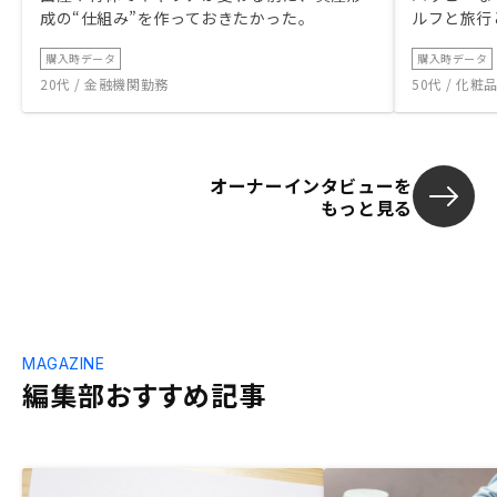
成の“仕組み”を作っておきたかった。
ルフと旅行
購入時データ
購入時データ
20代 / 金融機関勤務
50代 / 化
オーナーインタビューを
もっと見る
MAGAZINE
編集部おすすめ記事