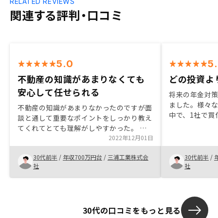
RELATED REVIEWS
関連する評判・口コミ
5.0
5
不動産の知識があまりなくても
どの投資よ
安心して任せられる
将来の年金対
ました。様々
不動産の知識があまりなかったのですが面
中で、1社で買
談と通して重要なポイントをしっかり教え
ムまで対応で
てくれてとても理解がしやすかった。 他
ターフォロー
社の話も聞いてみて比較しようかと思って
2022年12月01日
けそうだったの
いましたが物件内容や管理体制の良さで安
めました。担当
30代前半
/
年収700万円台
/
三浦工業株式会
30代前半
/
心して任せられると思い決めました。
社との違いや
社
社
にご説明いた
の高い物件を
点等はライン
すので、大変
30代の口コミをもっと見る
地場所の相場