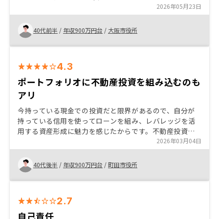
2件目の案内があったため詳しく話を聞くことにした。 2
2026年05月23日
件目は新築を購入したが、これまでの説明では中古を購
入するメリットの話だったため、新築を勧められた際は
40代前半
/
年収900万円台
/
大阪市役所
改めて不安も出てきたが、担当者の説明を聞き、信用し
ようということで購入に踏み切った。
4.3
ポートフォリオに不動産投資を組み込むのも
アリ
今持っている現金での投資だと限界があるので、自分が
持っている信用を使ってローンを組み、レバレッジを活
用する資産形成に魅力を感じたからです。不動産投資
は、現金や投資信託等の資産形成のリスク分散につなが
2026年03月04日
るとも考えました。 色々な還元キャンペーンや広告展開
を行っていますが、その原資はどこから来ているんだろ
40代後半
/
年収900万円台
/
町田市役所
う、物件価格や管理プランに上乗せされて回収されてい
るのでは、というような疑念を感じるところもあるの
で、しっかり説明してくれると安心です。
2.7
自己責任