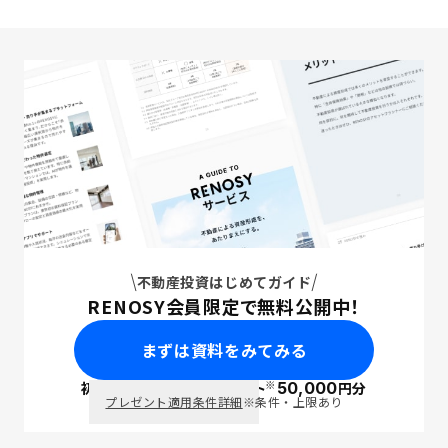
不動産投資はじめてガイド
RENOSY会員限定で無料公開中！
まずは資料をみてみる
※
初回面談で
ポイント
50,000
円分
PayPay
プレゼント適用条件詳細
※条件・上限あり