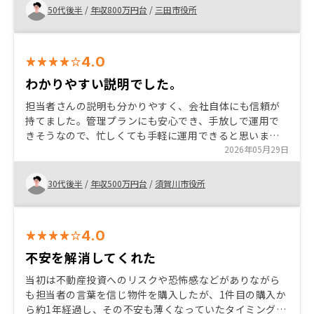
50代後半
/
年収800万円台
/
三田市役所
4.0
わかりやすい説明でした。
担当者さんの説明も分かりやすく、会社自体にも信頼が
持てました。管理プランにも安心でき、手放しで運用で
きそうなので、忙しくても手軽に運用できると思いまし
た。 まだこれから運用が始まるので、何とも言えません
2026年05月29日
が、楽しみながら投資をしていきたいと思います。
30代後半
/
年収500万円台
/
須賀川市役所
4.0
不安を解消してくれた
当初は不動産投資へのリスクや恐怖感などがありながら
も担当者の言葉を信じ物件を購入したが、1件目の購入か
ら約1年経過し、その不安も薄くなっていたタイミングで