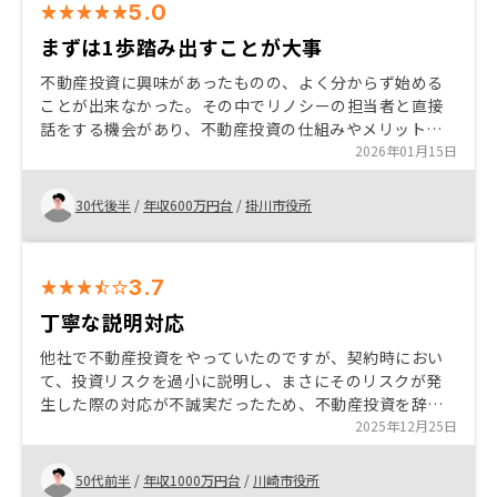
5.0
まずは1歩踏み出すことが大事
不動産投資に興味があったものの、よく分からず始める
ことが出来なかった。その中でリノシーの担当者と直接
話をする機会があり、不動産投資の仕組みやメリットを
聞く事でスタートが切れた。一度、話を聞いてみること
2026年01月15日
をお勧めする。そうすることで不安が解消され、よしや
ってみようと背中を押してくれる。
30代後半
/
年収600万円台
/
掛川市役所
3.7
丁寧な説明対応
他社で不動産投資をやっていたのですが、契約時におい
て、投資リスクを過小に説明し、まさにそのリスクが発
生した際の対応が不誠実だったため、不動産投資を辞め
ようと思っていた。 それらの状況を踏まえて、リノシー
2025年12月25日
の話を聞いたところ、納得の得られる説明をいただけた
ため購入を決めた。
50代前半
/
年収1000万円台
/
川崎市役所