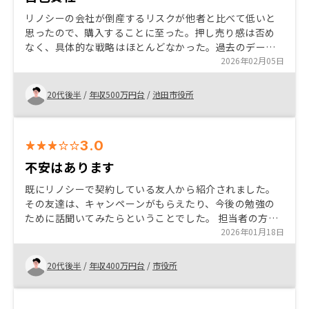
リノシーの会社が倒産するリスクが他者と比べて低いと
思ったので、購入することに至った。押し売り感は否め
なく、具体的な戦略はほとんどなかった。過去のデータ
で話すことがほとんどだったので、賭けごとだと感じて
2026年02月05日
いる。
20代後半
/
年収500万円台
/
池田市役所
3.0
不安はあります
既にリノシーで契約している友人から紹介されました。
その友達は、キャンペーンがもらえたり、今後の勉強の
ために話聞いてみたらということでした。 担当者の方と
Web面談を行う中でやってみたいと思いました。
2026年01月18日
20代後半
/
年収400万円台
/
市役所