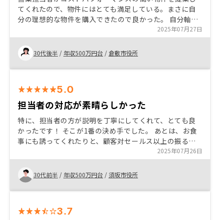
てくれたので、物件にはとても満足している。まさに自
分の理想的な物件を購入できたので良かった。 自分軸み
たいなもの（購入価格）をしっかり持ったうえで営業担
2025年07月27日
当に提案してもらい、希望どおりの物件を購入できたこ
とが満足度アップに繋がった。 購入までの手続きが大変
30代後半
/
年収500万円台
/
倉敷市役所
だった。
5.0
担当者の対応が素晴らしかった
特に、担当者の方が説明を丁寧にしてくれて、とても良
かったです！ そこが1番の決め手でした。 あとは、お食
事にも誘ってくれたりと、顧客対セールス以上の振る舞
いもしてくれて、大変満足しています。 現在も、気にな
2025年07月26日
る情報があれば逐一発信してくれるので、助かっていま
す。
30代前半
/
年収500万円台
/
須坂市役所
3.7