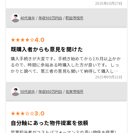
額だけ見ると高額ですが、ローンを家賃収入から返して
2025年10月27日
いくという仕組みに、そんな手もあるのか、なるほどと
思いました。 マンションは現物資産で物価変動にも対応
40代後半
/
年収900万円台
/
町田市役所
しているので、株よりも安定的な運用ではないかと感じ
購入を決めました。 リスクも許容範囲だったので、子ど
もたちに迷惑をかけないように老後の資金の足しとし
4.0
て、しっかり運用出来ればと考えました。
既購入者からも意見を聞けた
購入手続きが大変です。手続き始めてから1カ月以上かか
るので、時間に余裕ある時購入した方が良いです。 しっ
かりと調べて、第三者の意見も聞いて納得して購入して
ください。 でも、迷っている間に良い物件は売れていく
2025年09月21日
ことも知っておいてください。
50代前半
/
年収800万円台
/
佐賀市役所
3.0
自分軸にあった物件提案を依頼
営業担当者がコストパフォーマンスの高い物件を提案し