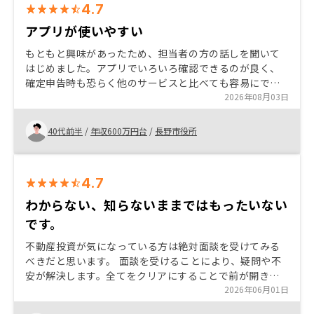
4.7
アプリが使いやすい
もともと興味があったため、担当者の方の話しを聞いて
はじめました。アプリでいろいろ確認できるのが良く、
確定申告時も恐らく他のサービスと比べても容易にでき
たのではないかと思います。難しいところだとは思いま
2026年08月03日
すが、契約してから管理費や修繕積立金がすぐに値上が
ったのは残念でした。
40代前半
/
年収600万円台
/
長野市役所
4.7
わからない、知らないままではもったいない
です。
不動産投資が気になっている方は絶対面談を受けてみる
べきだと思います。 面談を受けることにより、疑問や不
安が解決します。全てをクリアにすることで前が開きま
す。 ただ最後にやるかやらないかはあなた次第です。 特
2026年06月01日
にありません。