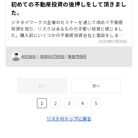
初めての不動産投資の後押しをして頂きまし
た。
ジチタイワークス主催のセミナーを通じて改めて不動産
投資を知り、リスクはあるものの手堅い投資と感じまし
た。購入前にいくつかの不動産投資会社と面談をしまし
たが、会社の信頼性、面談担当者の対応共にRENOSYさ
2025年07月20日
んが1番良かったです。 購入からローン完済するまでの返
済計画書を物件提案と共に示して頂けたらと助かりま
40代前半
/
年収600万円台
/
新座市役所
す。金利の変動等により変更する事は承知の上で、今の
状況で良いと思います。複数物件所有した場合、繰上げ
返済した場合と色々なパターンがみたいです。
前へ
次へ
1
2
3
4
5
リストのトップに戻る