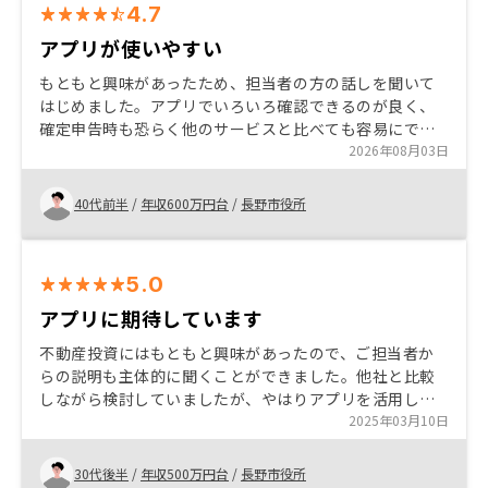
4.7
アプリが使いやすい
もともと興味があったため、担当者の方の話しを聞いて
はじめました。アプリでいろいろ確認できるのが良く、
確定申告時も恐らく他のサービスと比べても容易にでき
たのではないかと思います。難しいところだとは思いま
2026年08月03日
すが、契約してから管理費や修繕積立金がすぐに値上が
ったのは残念でした。
40代前半
/
年収600万円台
/
長野市役所
5.0
アプリに期待しています
不動産投資にはもともと興味があったので、ご担当者か
らの説明も主体的に聞くことができました。他社と比較
しながら検討していましたが、やはりアプリを活用して
さまざまな手続きがまとめてできる点に魅力を感じまし
2025年03月10日
た。
30代後半
/
年収500万円台
/
長野市役所