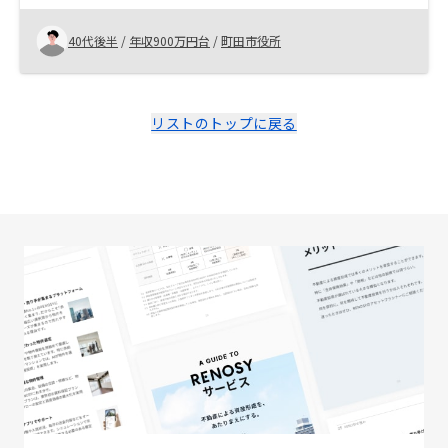
いくという仕組みに、そんな手もあるのか、なるほどと
思いました。 マンションは現物資産で物価変動にも対応
40代後半
/
年収900万円台
/
町田市役所
しているので、株よりも安定的な運用ではないかと感じ
購入を決めました。 リスクも許容範囲だったので、子ど
もたちに迷惑をかけないように老後の資金の足しとし
て、しっかり運用出来ればと考えました。
リストのトップに戻る