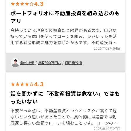
4.3
ポートフォリオに不動産投資を組み込むのも
アリ
今持っている現金での投資だと限界があるので、自分が
持っている信用を使ってローンを組み、レバレッジを活
用する資産形成に魅力を感じたからです。不動産投資
は、現金や投資信託等の資産形成のリスク分散につなが
2026年03月04日
るとも考えました。 色々な還元キャンペーンや広告展開
を行っていますが、その原資はどこから来ているんだろ
40代後半
/
年収900万円台
/
町田市役所
う、物件価格や管理プランに上乗せされて回収されてい
るのでは、というような疑念を感じるところもあるの
で、しっかり説明してくれると安心です。
4.3
話を聞かずに「不動産投資は危ない」ではも
ったいない
不安だった点は、不動産投資というとリスクが高くて危
ないという思いがあったことで、具体的には通常では到
底返し得ない金額のローンを組むことです。 ローンの金
額だけ見ると高額ですが、ローンを家賃収入から返して
2025年10月27日