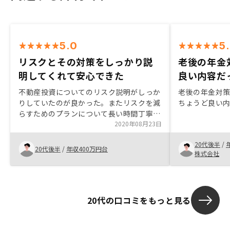
5.0
5
リスクとその対策をしっかり説
老後の年金
明してくれて安心できた
良い内容だ
不動産投資についてのリスク説明がしっか
老後の年金対
りしていたのが良かった。またリスクを減
ちょうど良い
らすためのプランについて長い時間丁寧に
説明してもらえたので、安心して購入でき
2020年08月23日
た。
20代後半
/
20代後半
/
年収400万円台
株式会社
20代の口コミをもっと見る