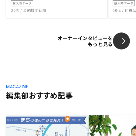
購入時データ
購入時データ
20代 / 金融機関勤務
50代 / 化
オーナーインタビューを
もっと見る
MAGAZINE
編集部おすすめ記事