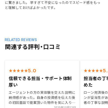
に驚きました。 早すぎて不安になったのでスピード感をもっ
と理解しておけばよかったです。
RELATED REVIEWS
関連する評判・口コミ
5.0
5
信頼できる担当・サポート体制
担当者の丁
厚い
めた
エージェントの方の実体験を交えた説明に
ローン完済後
納得感があった。自身の投資感を伝えた後
ンが妥当性が
の初回面談で提案頂いた物件を気に入り、
者の丁寧な説
この担当なら信頼できると感じた。サポー
2020年10月15日