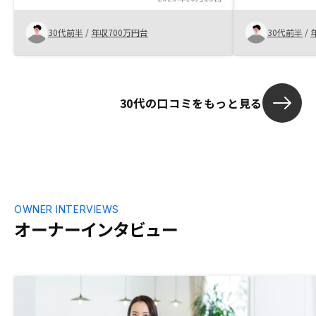
ト体制も厚く、迷うこと無く契約できた。
紹介可能物件のリストが見れると2件目以
30代前半
/
年収700万円台
30代前半
/
降相談がしやすいと思う。
30代の口コミをもっと見る
OWNER INTERVIEWS
オーナーインタビュー