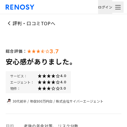
ログイン
評判・口コミTOPへ
3.7
総合評価：
安心感がありました。
サービス：
4.0
エージェント：
4.0
物件：
3.0
30代前半
/
年収800万円台
/
株式会社サイバーエージェント
目的
老後の年金対策、 リスク分散