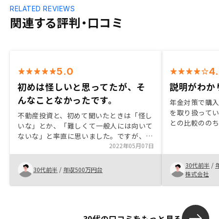
RELATED REVIEWS
関連する評判・口コミ
5.0
4
初めは怪しいと思ってたが、そ
説明がわか
んなことなかったです。
年金対策で購
を取り扱って
不動産投資と、初めて聞いたときは「怪し
との比較のの
いな」とか、「難しくて一般人には向いて
とよいと思い
ないな」と率直に思いました。ですが、担
も豊富で説明
当の方の話を聞くにつれて、不動産投資を
2022年05月07日
感じました。
できる人は、絶対にやった方がいい！と強
30代前半
/
く感じるほどになりました。もちろん、リ
30代前半
/
年収500万円台
株式会社
スクの話も、担当の方からありました。で
すが、リスク以上にメリットが多いと感
じ、今回は２件購入させていただきまし
た。担当の方には本当にお世話になりまし
30代の口コミをもっと見る
た。今後とも宜しくお願い致します。