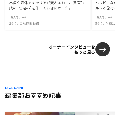
出産や育休でキャリアが変わる前に、資産形
ハッピーな
成の“仕組み”を作っておきたかった。
ルフと旅行
購入時データ
購入時データ
20代 / 金融機関勤務
50代 / 化
オーナーインタビューを
もっと見る
MAGAZINE
編集部おすすめ記事