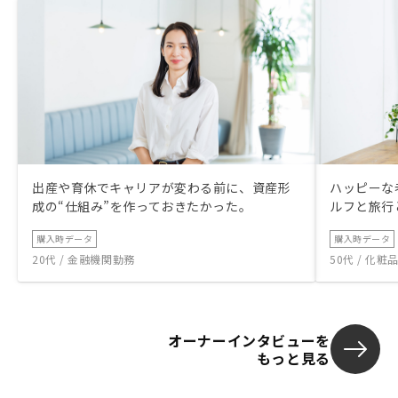
出産や育休でキャリアが変わる前に、資産形
ハッピーな
成の“仕組み”を作っておきたかった。
ルフと旅行
購入時データ
購入時データ
20代 / 金融機関勤務
50代 / 化
オーナーインタビューを
もっと見る