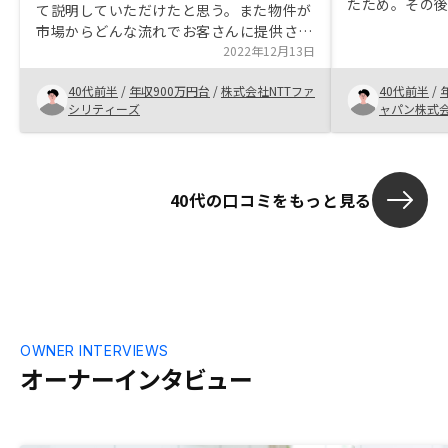
たため。その後、
て説明していただけたと思う。また物件が
RENOSYの
市場からどんな流れでお客さんに提供され
た。紹介され
ているのか？に興味があったが、AIを活用
2022年12月13日
力を感じREN
した無駄の無いシステム構築がされており
と思った。
40代前半
/
年収900万円台
/
株式会社NTTファ
40代前半
/
コストを最大限省いているのではないかと
シリティーズ
ャパン株式
感じられた。
40代の口コミをもっと見る
OWNER INTERVIEWS
オーナーインタビュー